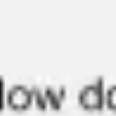
Miroverse
Szablony
Dla Ciebie
Oparte na AI
Według zastosowania