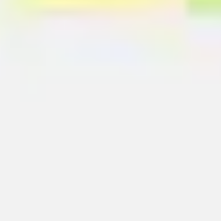
Ideacja i burze mózgów