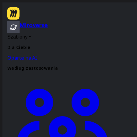
Miroverse
Szablony
Dla Ciebie
Oparte na AI
Według zastosowania