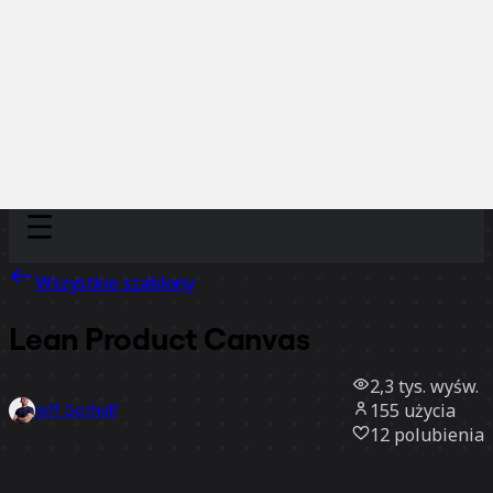
Discover
Według zespołu
Według rozmiaru
Wszystkie szablony
Lean Product Canvas
2,3 tys.
wyśw.
155
użycia
Jeff Gothelf
12
polubienia
Użyj szablonu