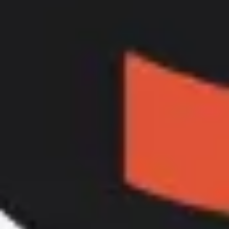
Ideacja i burze mózgów