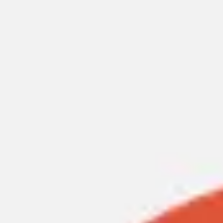
Miroverse
Szablony
Dla Ciebie
Oparte na AI
Według zastosowania