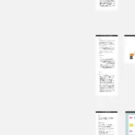
Ideacja i burze mózgów