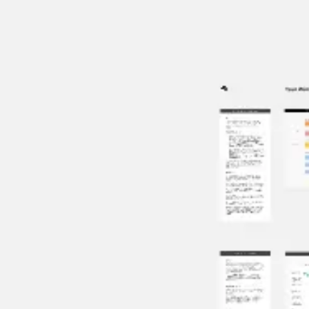
Miroverse
Szablony
Dla Ciebie
Oparte na AI
Według zastosowania