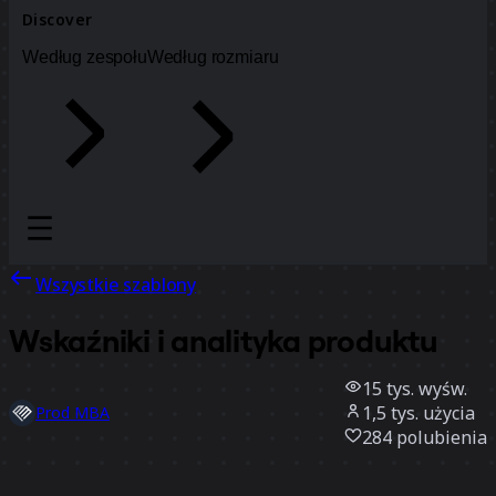
Discover
Według zespołu
Według rozmiaru
Wszystkie szablony
Wskaźniki i analityka produktu
15 tys.
wyśw.
1,5 tys.
użycia
Prod MBA
284
polubienia
Użyj szablonu