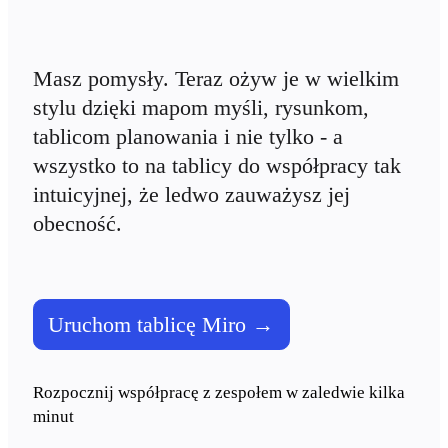
Talktrack
Tabele
Dokumenty
Slajdy
Masz pomysły. Teraz ożyw je w wielkim 
Zastosowania
stylu dzięki mapom myśli, rysunkom, 
Polecane
Odkryj AI Playbooks
tablicom planowania i nie tylko - a 
Przeglądaj Miroverse
Ogólne
wszystko to na tablicy do współpracy tak 
Diagramy
intuicyjnej, że ledwo zauważysz jej 
Warsztaty
Burze mózgów
obecność.
Mapy myśli
Mapy koncepcyjne
Schematy blokowe
Specjalistyczne
Tworzenie roadmap
Uruchom tablicę Miro →
Mapowanie procesów
Projekty techniczne i dokumentacja
Prototypy i wireframe'y
Mapowanie podróży klienta
Rozpocznij współpracę z zespołem w zaledwie kilka 
Synteza badań
Warsztaty projektowe
minut
Planowanie i dostarczanie
Planowanie celów