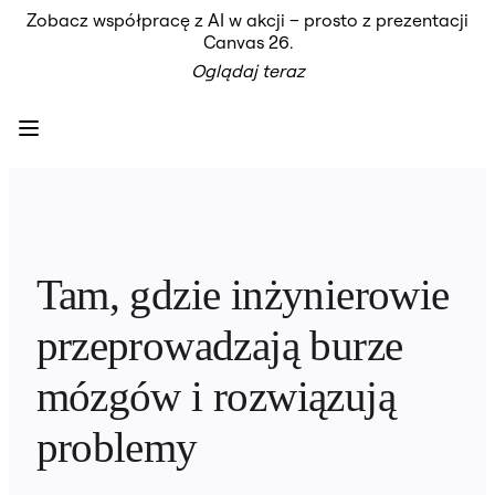
Zobacz współpracę z AI w akcji – prosto z prezentacji
Produkt
Canvas 26.
Polecane
Oglądaj teraz
Inteligentna plansza
Przepływy
Prototypy i wireframe'y
Engage
Platforma
Przegląd AI
AI Workflows
Łączniki
Serwer MCP
Odkryj AI Playbooks
Serwer MCP
Tam, gdzie inżynierowie 
Plany projektów
Integracje
przeprowadzają burze 
Bezpieczeństwo
Enterprise Guard
Platforma dla deweloperów
mózgów i rozwiązują 
Aplikacje do pobrania
Formaty
problemy
Tablica
Diagramy
Kanban
Osie czasu