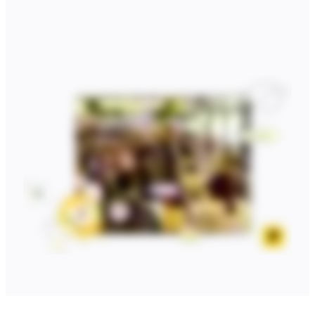
Projektowanie organizacji
Rozwiązania
Według segmentu biznesowego
Przedsiębiorstwa
Małe firmy
Startupy
Według branży
Cyfrowa
Usługi profesjonalne
Produkcja
Handel
Usługi finansowe
Nauki przyrodnicze i farmacja
Według zespołu
Zarządzanie produktem
Design i UX
Inżynieria
Przywództwo i operacje produktowe
Operacje
Marketing
IT
Według inicjatywy strategicznej
Produktowy model operacyjny
Transformacja AI