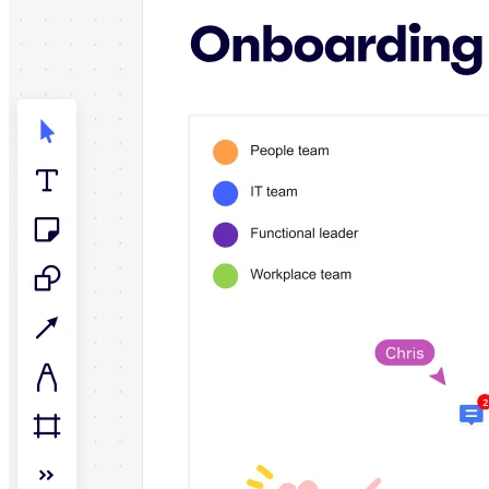
TalkTrack
Tabeller
Docs
Slides
Brukstilfeller
Utvalgt
Utforsk KI-håndbøker
Utforsk Miroverse
Generelt
Diagramming
Seminarer
Idémyldring
Tankekart
Konseptkart
Prosessdiagrammer
Spesialisert
Veikart
Prosesskartlegging
Teknisk design og dokumentasjon
Prototyper og wireframes
Kundereisekartlegging
Forskningsoppsummering
Design Workshops
Planning & Delivery
Målplanlegging