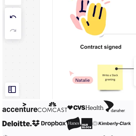
Organisasjonsdesign
Løsninger
Etter forretningssegment
Enterprise
Små bedrifter
Oppstartsbedrifter
Etter bransje
Digital
Profesjonelle tjenester
Produksjon
Varehandel
Finansielle tjenester
Biovitenskap og farmasøytisk
Etter team
Produktstyring
Design og UX
Teknologi
Produktledelse og drift
Drift
Markedsføring
IT
Etter strategiske initiativer
Produktoperativsystem
KI-transformasjon