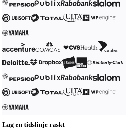
Transformasjon av arbeidsmåter
Digital ansattopplevelse
Kundeopplevelse og tjenestedesign
Sky- og programvaretransformasjon
Ressurser
Læring
Kundeeksempler
Academi
Nettseminarer
Reforge læring
Fellesskap og støtte
Hjelpesenter
Arrangementer
Fellesskap
Blogg
Partnere og tjenester
Miro Profesjonelle tjenester
Løsningspartnere
Priser
Lag en tidslinje raskt