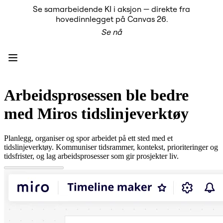
Se samarbeidende KI i aksjon — direkte fra
Produkt
hovedinnlegget på Canvas 26.
Utvalgt
Se nå
Intelligent Canvas™
Flows
Prototyper og wireframes
Engage
Plattform
KI-oversikt
KI Workflows
Arbeidsprosessen ble bedre
Forbindelser
MCP Server
med Miros tidslinjeverktøy
Utforsk KI-håndbøker
MCP Server
Blueprints
Planlegg, organiser og spor arbeidet på ett sted med et
Integreringer
tidslinjeverktøy. Kommuniser tidsrammer, kontekst, prioriteringer og
Sikkerhet
tidsfrister, og lag arbeidsprosesser som gir prosjekter liv.
Enterprise Guard
Utviklerplattform
Last ned apper
Formater
Whiteboard
Diagrammer
Kanban
Tidslinjer