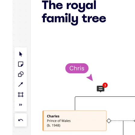
TalkTrack
Tabeller
Docs
Slides
Brukstilfeller
Utvalgt
Utforsk KI-håndbøker
Utforsk Miroverse
Generelt
Diagramming
Seminarer
Idémyldring
Tankekart
Konseptkart
Prosessdiagrammer
Spesialisert
Veikart
Prosesskartlegging
Teknisk design og dokumentasjon
Prototyper og wireframes
Kundereisekartlegging
Forskningsoppsummering
Design Workshops
Planning & Delivery
Målplanlegging