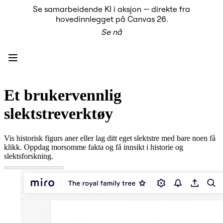
Se samarbeidende KI i aksjon — direkte fra
Produkt
hovedinnlegget på Canvas 26.
Utvalgt
Se nå
Intelligent Canvas™
Flows
Prototyper og wireframes
Engage
Plattform
KI-oversikt
KI Workflows
Et brukervennlig
Forbindelser
MCP Server
slektstreverktøy
Utforsk KI-håndbøker
MCP Server
Blueprints
Vis historisk figurs aner eller lag ditt eget slektstre med bare noen få
Integreringer
klikk. Oppdag morsomme fakta og få innsikt i historie og
Sikkerhet
slektsforskning.
Enterprise Guard
Utviklerplattform
Last ned apper
Formater
Whiteboard
Diagrammer
Kanban
Tidslinjer