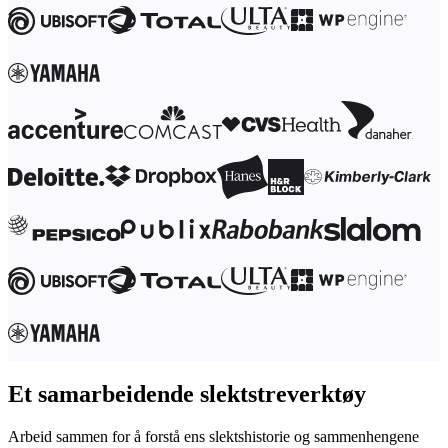
Transformasjon av arbeidsmåter
Digital ansattopplevelse
Kundeopplevelse og tjenestedesign
Sky- og programvaretransformasjon
Ressurser
Læring
Kundeeksempler
Academi
Nettseminarer
Reforge læring
Fellesskap og støtte
Hjelpesenter
Arrangementer
Fellesskap
Blogg
Partnere og tjenester
Miro Profesjonelle tjenester
Løsningspartnere
Priser
Et samarbeidende slektstreverktøy
Arbeid sammen for å forstå ens slektshistorie og sammenhengene