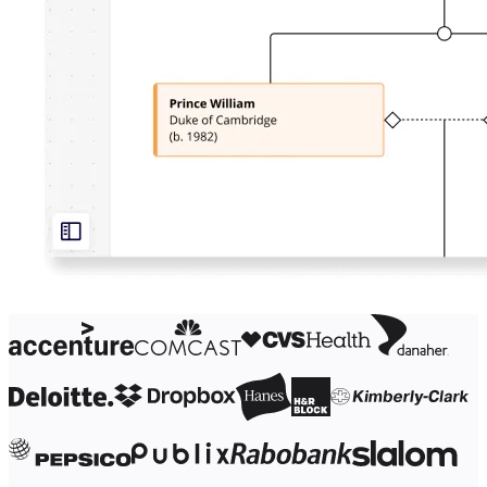
Organisasjonsdesign
Løsninger
Etter forretningssegment
Enterprise
Små bedrifter
Oppstartsbedrifter
Etter bransje
Digital
Profesjonelle tjenester
Produksjon
Varehandel
Finansielle tjenester
Biovitenskap og farmasøytisk
Etter team
Produktstyring
Design og UX
Teknologi
Produktledelse og drift
Drift
Markedsføring
IT
Etter strategiske initiativer
Produktoperativsystem
KI-transformasjon