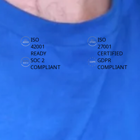
Transformasjon av arbeidsmåter
Digital ansattopplevelse
Verktøy
Kundeopplevelse og tjenestedesign
Ressurser
Sky- og programvaretransformasjon
Ressurser
Selskap
Læring
Abonnementer og priser
Kundeeksempler
ISO
ISO
Academi
Nettseminarer
42001
27001
Reforge læring
READY
CERTIFIED
Fellesskap og støtte
SOC 2
GDPR
Hjelpesenter
COMPLIANT
COMPLIANT
Arrangementer
Fellesskap
Blogg
Partnere og tjenester
Miro Profesjonelle tjenester
Løsningspartnere
Priser
Over 20 000 anmeldelser fra Capterra, G2 og Trustradius