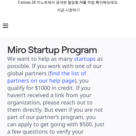
Canvas 26 키노트에서 공개된 협업형 AI를 직접 확인해보세요.
지금 시청하기
프로덕트
추천
인텔리전트 캔버스
워크플로
프로토타입 및 와이어프레임
Miro Startup Program
Engage
플랫폼
AI 개요
We want to help as many 
startups
 as 
AI Workflows
possible. If you work with one of our 
커넥터
MCP 서버
global partners (
find the list of 
AI 플레이북 살펴보기
partners on our help page
), you 
MCP 서버
프로젝트 플랜
qualify for $1000 in credit. If you 
통합
haven’t received a link from your 
보안
organization, please reach out to 
Enterprise Guard
개발자 플랫폼
them directly. But even if you are not 
앱 다운로드
part of our partner’s program, you 
포맷
화이트보드
can apply to get going with $500. Just 
다이어그램
a few questions to verify your 
칸반