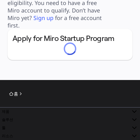
타임라인
eligibility. You need to have a free 
TalkTrack
Miro account to qualify. Don’t have 
테이블
문서
Miro yet? 
Sign up
 for a free account 
슬라이드
first.
사용 사례
추천
Apply for Miro Startup Program
AI 플레이북 살펴보기
Miroverse 살펴보기
일반
다이어그램 작성
워크숍
브레인스토밍
마인드맵
컨셉맵
플로차트
전문
로드맵 작성
홈
프로세스 매핑
기술 설계 및 문서화
프로토타입 및 와이어프레임
고객 여정 매핑
제품
리서치 종합 분석
솔루션
Design Workshops
Planning & Delivery
툴
목표 계획
리소스
조직 설계