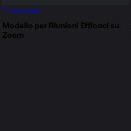
Tutti i modelli
Modello per Riunioni Efficaci su
Zoom
62.753
visualizzazioni
4239
utilizzi
Zoom
1181
mi piace
Utilizza il modello