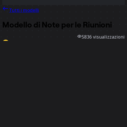
Tutti i modelli
Modello di Note per le Riunioni
5836
visualizzazioni
96
utilizzi
Miro
0
mi piace
Utilizza il modello