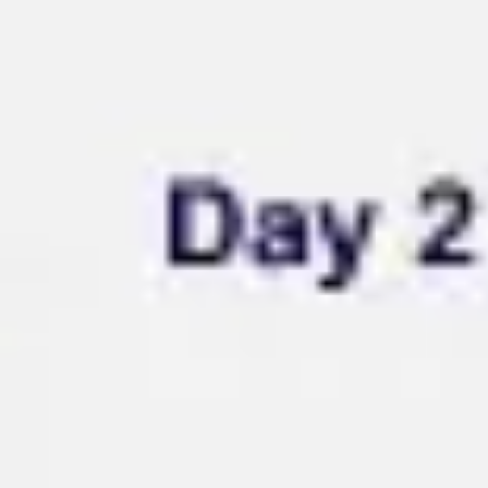
Miroverse
Modelli
Per caso d'uso