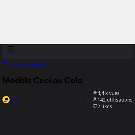
Discover
Par équipe
Par taille
Tous les modèles
Modèle Ceci ou Cela
4,4 k
vues
142
utilisations
Miro
2
likes
Utiliser ce modèle