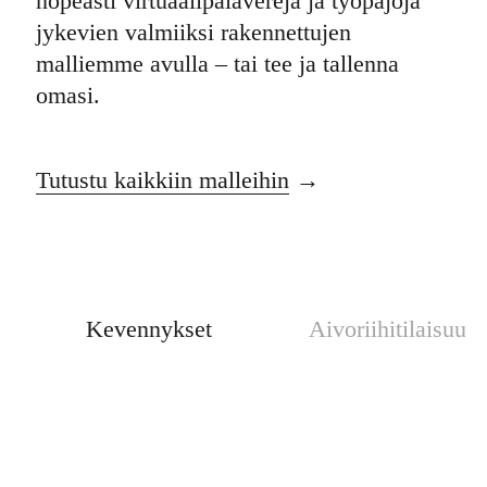
nopeasti virtuaalipalavereja ja työpajoja
jykevien valmiiksi rakennettujen
malliemme avulla – tai tee ja tallenna
omasi.
Tutustu kaikkiin malleihin
Kevennykset
Aivoriihitilaisuude