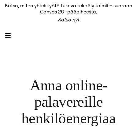
Katso, miten yhteistyötä tukeva tekoäly toimii – suoraan
Tuote
Canvas 26 -pääaiheesta.
Esittelyssä
Katso nyt
Intelligent Canvas™
Flows
Prototyypit ja rautalankamallit
Engage
Alusta
AI-yleiskatsaus
AI Workflows
Liittimet
MCP-palvelin
AI-pelikirjat
MCP-palvelin
Anna online-
Blueprints
Integroinnit
Turvallisuus
palavereille

Enterprise Guard
Kehittäjäalusta
Lataa sovelluksia
henkilöenergiaa
Muodot
Kirjoitustaulu
Diagrams
Kanban
Timelines