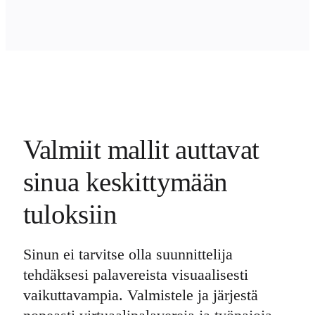
Työtapojen muutos
Digitaalinen työntekijäkokemus
Asiakaskokemus ja palvelumuotoilu
Pilven ja ohjelmiston muunnos
Resurssit
Oppiminen
Asiakastarinat
Academy
Webinaarit
Reforge Learning
Yhteisö ja tuki
Valmiit mallit auttavat
Ohjekeskus
Tapahtumat
Yhteisö
sinua keskittymään
Blogi
Kumppanit ja palvelut
Miron asiantuntijapalvelut
tuloksiin
Ratkaisukumppanit
Hinnat
Sinun ei tarvitse olla suunnittelija
tehdäksesi palavereista visuaalisesti
vaikuttavampia. Valmistele ja järjestä