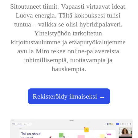
TalkTrack
Sitoutuneet tiimit. Vapaasti virtaavat ideat. 
Tables
Luova energia. Tältä kokouksesi tulisi 
Docs
Slides
tuntua – vaikka se olisi hybridipalaveri. 
Käyttöskenaariot
Yhteistyöhön tarkoitetun 
Esittelyssä
AI-pelikirjat
kirjoitustaulumme ja etäaputyökalujemme 
Tutustu Miroverseen
Yleistä
avulla Miro tekee online-palavereista 
Kaaviointi
inhimillisempiä, tuottavampia ja 
Työpajat
Aivoriihityöskentely
hauskempia.
Ajatuskartat
Käsitekartat
Vuokaaviot
Erikoistunut
Tiekartat
Rekisteröidy ilmaiseksi
Prosessikartan luominen
Tekninen suunnittelu ja dokumentaatio
Prototyypit ja rautalankamallit
Palvelupolkukarttojen luominen
Tutkimussynteesi
Suunnittelutyöpajat
Suunnittelu ja toimitus
Tavoitesuunnittelu