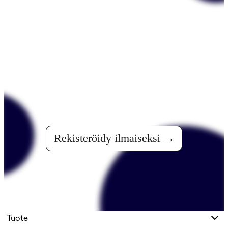
Liity yli 90 miljoonaa 
käyttäjän joukkoon
Luo ensimmäinen taulusi tänään.
Rekisteröidy ilmaiseksi
Tuote