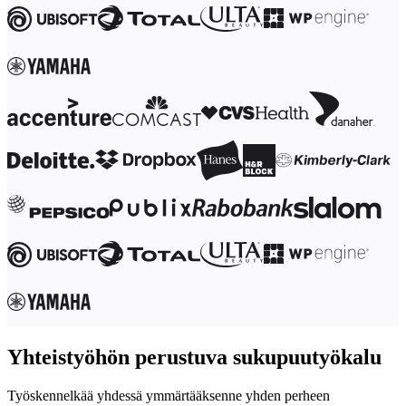
Työtapojen muutos
Digitaalinen työntekijäkokemus
Asiakaskokemus ja palvelumuotoilu
Pilven ja ohjelmiston muunnos
Resurssit
Oppiminen
Asiakastarinat
Academy
Webinaarit
Reforge Learning
Yhteisö ja tuki
Ohjekeskus
Tapahtumat
Yhteisö
Blogi
Kumppanit ja palvelut
Miron asiantuntijapalvelut
Ratkaisukumppanit
Hinnat
Yhteistyöhön perustuva sukupuutyökalu
Työskennelkää yhdessä ymmärtääksenne yhden perheen