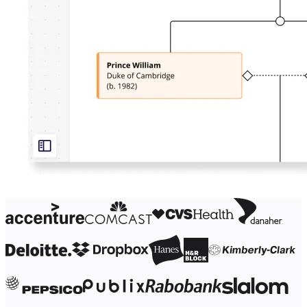
Org-suunnittelu
Ratkaisut
Liiketoimintasegmentin mukaan
Enterprise
Pienyritykset
Start-upit
Toimialoittain
Digitaalinen
Asiantuntijapalvelut
Tuotanto
Retail
Talouspalvelut
Lääketiede ja biotieteet
Tiimikohtainen
Tuotehallinta
Muotoilu & UX
Insinöörisuunnittelu
Tuotejohtajuus ja toiminnot
Toiminnot
Markkinointi
IT
Strategisten aloitteiden mukaan
Tuotekäyttöjärjestelmä
Tekoälymuunnos