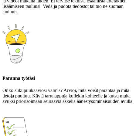
ja videot mukana lukien. Et tarvitse teknistä osaamista artefaktien
lisäämiseen tauluusi. Vedä ja pudota tiedostot tai tuo ne suoraan
tauluun.
Paranna työtäsi
Onko sukupuukaaviosi valmis? Arvioi, mitä voisit parantaa ja mitä
tietoja puuttuu. Käytä tarralappuja kullekin kohteelle ja kutsu muita
avuksi priorisoimaan seuraavia askelia äänestysominaisuuden avulla.