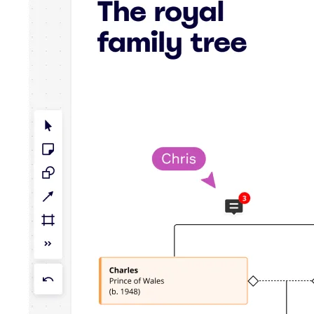
TalkTrack
Tables
Docs
Slides
Käyttöskenaariot
Esittelyssä
AI-pelikirjat
Tutustu Miroverseen
Yleistä
Kaaviointi
Työpajat
Aivoriihityöskentely
Ajatuskartat
Käsitekartat
Vuokaaviot
Erikoistunut
Tiekartat
Prosessikartan luominen
Tekninen suunnittelu ja dokumentaatio
Prototyypit ja rautalankamallit
Palvelupolkukarttojen luominen
Tutkimussynteesi
Suunnittelutyöpajat
Suunnittelu ja toimitus
Tavoitesuunnittelu