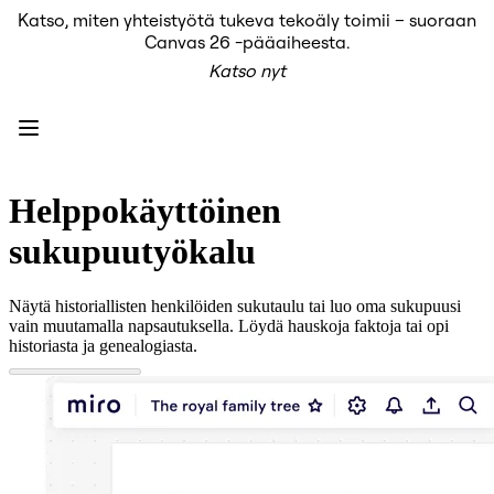
Katso, miten yhteistyötä tukeva tekoäly toimii – suoraan
Tuote
Canvas 26 -pääaiheesta.
Esittelyssä
Katso nyt
Intelligent Canvas™
Flows
Prototyypit ja rautalankamallit
Engage
Alusta
AI-yleiskatsaus
AI Workflows
Helppokäyttöinen
Liittimet
MCP-palvelin
sukupuutyökalu
AI-pelikirjat
MCP-palvelin
Blueprints
Näytä historiallisten henkilöiden sukutaulu tai luo oma sukupuusi
Integroinnit
vain muutamalla napsautuksella. Löydä hauskoja faktoja tai opi
Turvallisuus
historiasta ja genealogiasta.
Enterprise Guard
Kehittäjäalusta
Lataa sovelluksia
Muodot
Kirjoitustaulu
Diagrams
Kanban
Timelines