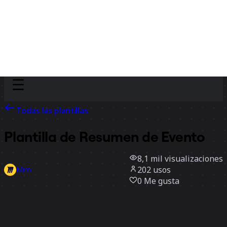
Discover
Por equipo
Por tamaño
Todas las plantillas
Plantilla de Resumen de Evento
8,1 mil
visualizaciones
202
usos
Miro
0
Me gusta
Usar la plantilla