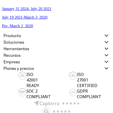
Diseño organizacional
January 31 2024- July 20 2021
Soluciones
Por segmento empresarial
July 19 2021-March 3, 2020
Enterprise
Pequeña empresa
Pre- March 2, 2020
Startups
Por sector
Producto
Digital
Servicios profesionales
Soluciones
Fabricación
Herramientas
Comercio minorista
Servicios financieros
Recursos
Ciencias de la vida y farmacéutica
Empresa
Por equipo
Planes y precios
Gestión de productos
Diseño y UX
ISO
ISO
Ingeniería
42001
27001
Liderazgo y operaciones de producto
READY
CERTIFIED
Operaciones
SOC 2
GDPR
Marketing
TI
COMPLIANT
COMPLIANT
Por iniciativa estratégica
Sistema operativo de producto
Transformación con IA