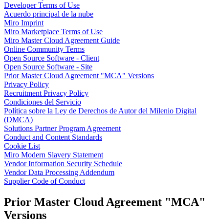
Developer Terms of Use
Talktrack
Acuerdo principal de la nube
Tablas
Miro Imprint
Documentos
Miro Marketplace Terms of Use
Diapositivas
Miro Master Cloud Agreement Guide
Casos de uso
Online Community Terms
Destacados
Open Source Software - Client
Explora los manuales de IA
Open Source Software - Site
Explorar el Miroverse
Prior Master Cloud Agreement "MCA" Versions
General
Privacy Policy
Diagramas
Recruitment Privacy Policy
Talleres
Condiciones del Servicio
Lluvia de ideas
Política sobre la Ley de Derechos de Autor del Milenio Digital
Mapas mentales
(DMCA)
Mapas conceptuales
Solutions Partner Program Agreement
Diagramas de flujo
Conduct and Content Standards
Especializados
Cookie List
Creación de roadmaps
Miro Modern Slavery Statement
Mapeo de procesos
Vendor Information Security Schedule
Diseño técnico y documentación
Vendor Data Processing Addendum
Prototipos y wireframes
Supplier Code of Conduct
Mapas de recorrido del cliente
Análisis de resultados
Prior Master Cloud Agreement "MCA"
Miro Design Workshops
Miro Planning & Delivery
Versions
Planificación de objetivos