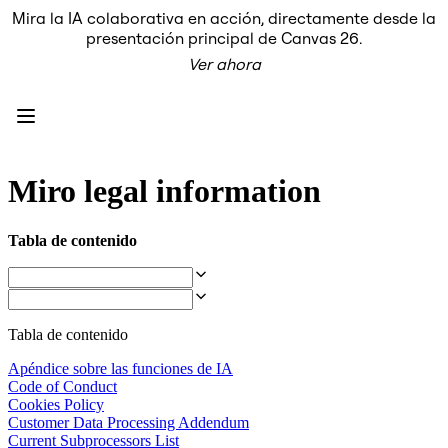
Mira la IA colaborativa en acción, directamente desde la
Producto
presentación principal de Canvas 26.
Destacados
Ver ahora
Lienzo inteligente™
Flujos
Prototipos y wireframes
Miro Engage
Plataforma
Descripción general de IA
AI Workflows
Miro legal information
Conectores
Servidor MCP
Explora los manuales de IA
Tabla de contenido
Servidor MCP
Planes de acción
Integraciones
Seguridad
Enterprise Guard
Tabla de contenido
Plataforma para desarrolladores
Descargar aplicaciones
Apéndice sobre las funciones de IA
Formatos
Code of Conduct
Pizarra
Cookies Policy
Diagramas
Customer Data Processing Addendum
Kanban
Current Subprocessors List
Cronogramas