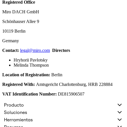
Registered Office
Diseño organizacional
Soluciones
Miro DACH GmbH
Por segmento empresarial
Enterprise
Schönhauser Allee 9
Pequeña empresa
Startups
10119 Berlin
Por sector
Germany
Digital
Servicios profesionales
Contact:
legal@miro.com
Directors
Fabricación
Comercio minorista
Hryhorii Pavlotsky
Servicios financieros
Melinda Thompson
Ciencias de la vida y farmacéutica
Por equipo
Location of Registration:
Berlin
Gestión de productos
Diseño y UX
Registered With:
Amtsgericht Charlottenburg, HRB 228884
Ingeniería
Liderazgo y operaciones de producto
VAT Identification Number:
DE815906507
Operaciones
Marketing
Producto
TI
Soluciones
Por iniciativa estratégica
Sistema operativo de producto
Herramientas
Transformación con IA
Recursos