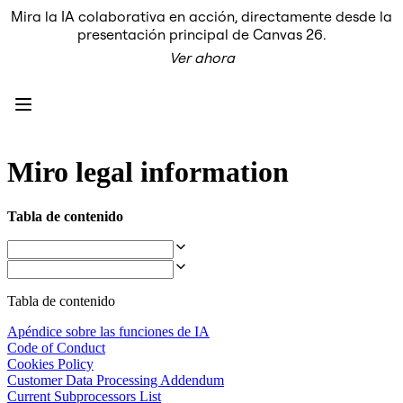
Mira la IA colaborativa en acción, directamente desde la
Producto
presentación principal de Canvas 26.
Destacados
Ver ahora
Lienzo inteligente™
Flujos
Prototipos y wireframes
Miro Engage
Plataforma
Descripción general de IA
AI Workflows
Miro legal information
Conectores
Servidor MCP
Explora los manuales de IA
Tabla de contenido
Servidor MCP
Planes de acción
Integraciones
Seguridad
Enterprise Guard
Tabla de contenido
Plataforma para desarrolladores
Descargar aplicaciones
Apéndice sobre las funciones de IA
Formatos
Code of Conduct
Pizarra
Cookies Policy
Diagramas
Customer Data Processing Addendum
Kanban
Current Subprocessors List
Cronogramas