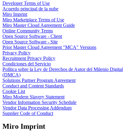
Developer Terms of Use
Talktrack
Acuerdo principal de la nube
Tablas
Miro Imprint
Documentos
Miro Marketplace Terms of Use
Diapositivas
Miro Master Cloud Agreement Guide
Casos de uso
Online Community Terms
Destacados
Open Source Software - Client
Explora los manuales de IA
Open Source Software - Site
Explorar el Miroverse
Prior Master Cloud Agreement "MCA" Versions
General
Privacy Policy
Diagramas
Recruitment Privacy Policy
Talleres
Condiciones del Servicio
Lluvia de ideas
Política sobre la Ley de Derechos de Autor del Milenio Digital
Mapas mentales
(DMCA)
Mapas conceptuales
Solutions Partner Program Agreement
Diagramas de flujo
Conduct and Content Standards
Especializados
Cookie List
Creación de roadmaps
Miro Modern Slavery Statement
Mapeo de procesos
Vendor Information Security Schedule
Diseño técnico y documentación
Vendor Data Processing Addendum
Prototipos y wireframes
Supplier Code of Conduct
Mapas de recorrido del cliente
Análisis de resultados
Miro Imprint
Miro Design Workshops
Miro Planning & Delivery
Planificación de objetivos