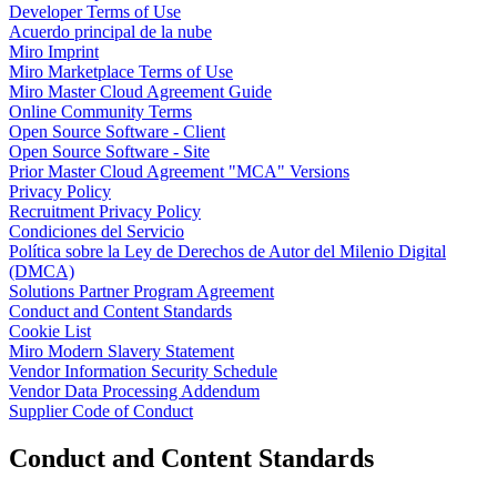
Developer Terms of Use
Talktrack
Acuerdo principal de la nube
Tablas
Miro Imprint
Documentos
Miro Marketplace Terms of Use
Diapositivas
Miro Master Cloud Agreement Guide
Casos de uso
Online Community Terms
Destacados
Open Source Software - Client
Explora los manuales de IA
Open Source Software - Site
Explorar el Miroverse
Prior Master Cloud Agreement "MCA" Versions
General
Privacy Policy
Diagramas
Recruitment Privacy Policy
Talleres
Condiciones del Servicio
Lluvia de ideas
Política sobre la Ley de Derechos de Autor del Milenio Digital
Mapas mentales
(DMCA)
Mapas conceptuales
Solutions Partner Program Agreement
Diagramas de flujo
Conduct and Content Standards
Especializados
Cookie List
Creación de roadmaps
Miro Modern Slavery Statement
Mapeo de procesos
Vendor Information Security Schedule
Diseño técnico y documentación
Vendor Data Processing Addendum
Prototipos y wireframes
Supplier Code of Conduct
Mapas de recorrido del cliente
Análisis de resultados
Conduct and Content Standards
Miro Design Workshops
Miro Planning & Delivery
Planificación de objetivos