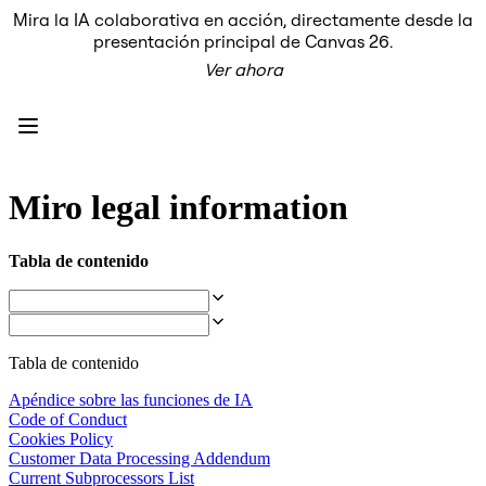
Mira la IA colaborativa en acción, directamente desde la
Producto
presentación principal de Canvas 26.
Destacados
Ver ahora
Lienzo inteligente™
Flujos
Prototipos y wireframes
Miro Engage
Plataforma
Descripción general de IA
AI Workflows
Miro legal information
Conectores
Servidor MCP
Explora los manuales de IA
Tabla de contenido
Servidor MCP
Planes de acción
Integraciones
Seguridad
Enterprise Guard
Tabla de contenido
Plataforma para desarrolladores
Descargar aplicaciones
Apéndice sobre las funciones de IA
Formatos
Code of Conduct
Pizarra
Cookies Policy
Diagramas
Customer Data Processing Addendum
Kanban
Current Subprocessors List
Cronogramas