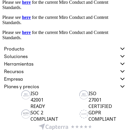
Please see
here
for the current Miro Conduct and Content
Diseño organizacional
Standards.
Soluciones
Por segmento empresarial
Please see
here
for the current Miro Conduct and Content
Enterprise
Standards.
Pequeña empresa
Startups
Please see
here
for the current Miro Conduct and Content
Por sector
Standards.
Digital
Servicios profesionales
Producto
Fabricación
Soluciones
Comercio minorista
Servicios financieros
Herramientas
Ciencias de la vida y farmacéutica
Recursos
Por equipo
Gestión de productos
Empresa
Diseño y UX
Planes y precios
Ingeniería
ISO
ISO
Liderazgo y operaciones de producto
42001
27001
Operaciones
Marketing
READY
CERTIFIED
TI
SOC 2
GDPR
Por iniciativa estratégica
COMPLIANT
COMPLIANT
Sistema operativo de producto
Transformación con IA