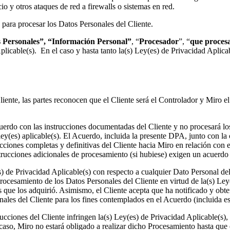
o y otros ataques de red a firewalls o sistemas en red.
 para procesar los Datos Personales del Cliente.
 Personales
”, “Información Personal”
, “
Procesador
”, “
que proces
Aplicable(s). En el caso y hasta tanto la(s) Ley(es) de Privacidad Aplica
liente, las partes reconocen que el Cliente será el Controlador y Miro 
uerdo con las instrucciones documentadas del Cliente y no procesará los
ley(es) aplicable(s). El Acuerdo, incluida la presente DPA, junto con la 
cciones completas y definitivas del Cliente hacia Miro en relación con 
rucciones adicionales de procesamiento (si hubiese) exigen un acuerdo pr
 de Privacidad Aplicable(s) con respecto a cualquier Dato Personal del C
ocesamiento de los Datos Personales del Cliente en virtud de la(s) Ley(
os que los adquirió. Asimismo, el Cliente acepta que ha notificado y obt
ales del Cliente para los fines contemplados en el Acuerdo (incluida 
rucciones del Cliente infringen la(s) Ley(es) de Privacidad Aplicable(s)
al caso, Miro no estará obligado a realizar dicho Procesamiento hasta qu