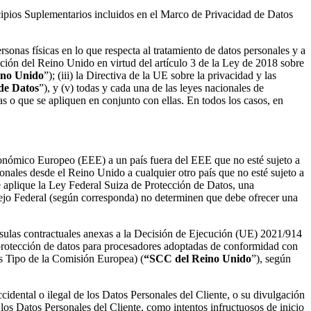
ncipios Suplementarios incluidos en el Marco de Privacidad de Datos
sonas físicas en lo que respecta al tratamiento de datos personales y a
ación del Reino Unido en virtud del artículo 3 de la Ley de 2018 sobre
ino Unido
”); (iii) la Directiva de la UE sobre la privacidad y las
de Datos
”), y (v) todas y cada una de las leyes nacionales de
llas o que se apliquen en conjunto con ellas. En todos los casos, en
conómico Europeo (EEE) a un país fuera del EEE que no esté sujeto a
ales desde el Reino Unido a cualquier otro país que no esté sujeto a
 aplique la Ley Federal Suiza de Protección de Datos, una
sejo Federal (según corresponda) no determinen que debe ofrecer una
usulas contractuales anexas a la Decisión de Ejecución (UE) 2021/914
 protección de datos para procesadores adoptadas de conformidad con
es Tipo de la Comisión Europea) (
“SCC del Reino Unido
”), según
cidental o ilegal de los Datos Personales del Cliente, o su divulgación
los Datos Personales del Cliente, como intentos infructuosos de inicio