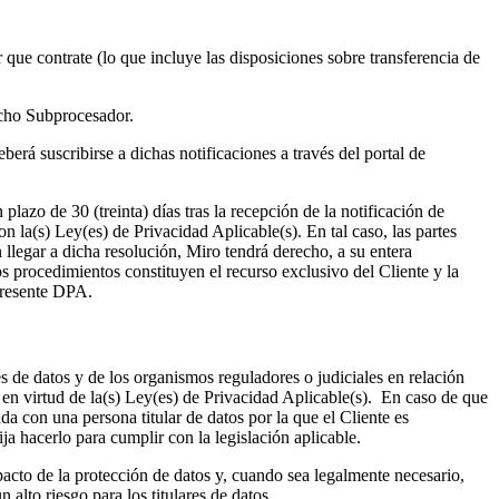
ue contrate (lo que incluye las disposiciones sobre transferencia de
dicho Subprocesador.
berá suscribirse a dichas notificaciones a través del portal de
lazo de 30 (treinta) días tras la recepción de la notificación de
la(s) Ley(es) de Privacidad Aplicable(s). En tal caso, las partes
 llegar a dicha resolución, Miro tendrá derecho, a su entera
s procedimientos constituyen el recurso exclusivo del Cliente y la
 presente DPA.
s de datos y de los organismos reguladores o judiciales en relación
s en virtud de la(s) Ley(es) de Privacidad Aplicable(s). En caso de que
da con una persona titular de datos por la que el Cliente es
ja hacerlo para cumplir con la legislación aplicable.
pacto de la protección de datos y, cuando sea legalmente necesario,
alto riesgo para los titulares de datos.