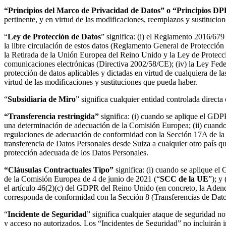
Transformación de las formas de trabajo
Experiencia digital del empleado
“Principios del Marco de Privacidad de Datos” o “Principios DP
Experiencia del cliente y diseño de servicios
pertinente, y en virtud de las modificaciones, reemplazos y sustituc
Transformación en la nube y de software
“
Ley de Protección de Datos
” significa: (i) el Reglamento 2016/679
Recursos
la libre circulación de estos datos (Reglamento General de Protección 
Aprendizaje
la Retirada de la Unión Europea del Reino Unido y la Ley de Protecc
Historias de clientes
comunicaciones electrónicas (Directiva 2002/58/CE); (iv) la Ley Fede
Academia
protección de datos aplicables y dictadas en virtud de cualquiera de las
Webinarios
virtud de las modificaciones y sustituciones que pueda haber.
Reforge Learning
Comunidad y soporte
“
Subsidiaria de Miro
” significa cualquier entidad controlada direct
Centro de Ayuda
Eventos
“Transferencia restringida”
significa: (i) cuando se aplique el GD
Comunidad
una determinación de adecuación de la Comisión Europea; (ii) cuando 
Blog
regulaciones de adecuación de conformidad con la Sección 17A de la 
Socios y servicios
transferencia de Datos Personales desde Suiza a cualquier otro país 
Servicios profesionales de Miro
protección adecuada de los Datos Personales.
Socios de soluciones
Precios
“Cláusulas Contractuales Tipo”
significa: (i) cuando se aplique e
de la Comisión Europea de 4 de junio de 2021 (“
SCC de la UE
”); y
el artículo 46(2)(c) del GDPR del Reino Unido (en concreto, la Adend
corresponda de conformidad con la Sección 8 (Transferencias de Dato
“
Incidente de Seguridad
” significa cualquier ataque de seguridad no
y acceso no autorizados. Los “Incidentes de Seguridad” no incluirán i