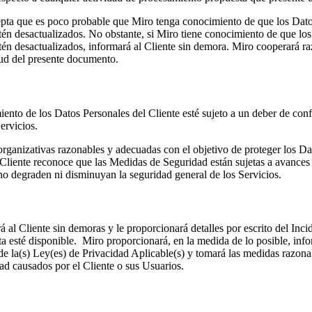
epta que es poco probable que Miro tenga conocimiento de que los Datos
én desactualizados. No obstante, si Miro tiene conocimiento de que los 
én desactualizados, informará al Cliente sin demora. Miro cooperará raz
rtud del presente documento.
ento de los Datos Personales del Cliente esté sujeto a un deber de conf
Servicios.
ganizativas razonables y adecuadas con el objetivo de proteger los Da
iente reconoce que las Medidas de Seguridad están sujetas a avances y
o degraden ni disminuyan la seguridad general de los Servicios.
l Cliente sin demoras y le proporcionará detalles por escrito del Incide
ta esté disponible. Miro proporcionará, en la medida de lo posible, inf
 de la(s) Ley(es) de Privacidad Aplicable(s) y tomará las medidas razona
ad causados por el Cliente o sus Usuarios.