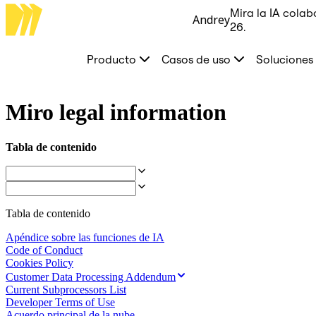
Mira la IA colab
Andrey
Producto
26.
Destacados
Lienzo inteligente™
Producto
Casos de uso
Soluciones
Flujos
Prototipos y wireframes
Miro Engage
Plataforma
Miro legal information
Descripción general de IA
AI Workflows
Conectores
Tabla de contenido
Servidor MCP
Explora los manuales de IA
Servidor MCP
Planes de acción
Integraciones
Seguridad
Tabla de contenido
Enterprise Guard
Apéndice sobre las funciones de IA
Plataforma para desarrolladores
Code of Conduct
Descargar aplicaciones
Cookies Policy
Formatos
Pizarra
Customer Data Processing Addendum
Diagramas
Current Subprocessors List
Kanban
Developer Terms of Use
Cronogramas
Acuerdo principal de la nube