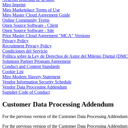
Talktrack
Miro Imprint
Tablas
Miro Marketplace Terms of Use
Documentos
Miro Master Cloud Agreement Guide
Diapositivas
Online Community Terms
Casos de uso
Open Source Software - Client
Destacados
Open Source Software - Site
Explora los manuales de IA
Prior Master Cloud Agreement "MCA" Versions
Explorar el Miroverse
Privacy Policy
General
Recruitment Privacy Policy
Diagramas
Condiciones del Servicio
Talleres
Política sobre la Ley de Derechos de Autor del Milenio Digital (DM
Lluvia de ideas
Solutions Partner Program Agreement
Mapas mentales
Conduct and Content Standards
Mapas conceptuales
Cookie List
Diagramas de flujo
Miro Modern Slavery Statement
Especializados
Vendor Information Security Schedule
Creación de roadmaps
Vendor Data Processing Addendum
Mapeo de procesos
Supplier Code of Conduct
Diseño técnico y documentación
Prototipos y wireframes
Customer Data Processing Addendum
Mapas de recorrido del cliente
Análisis de resultados
For the previous version of the Customer Data Processing Addendum
Miro Design Workshops
Miro Planning & Delivery
For the previous version of the Customer Data Processing Addendum
Planificación de objetivos