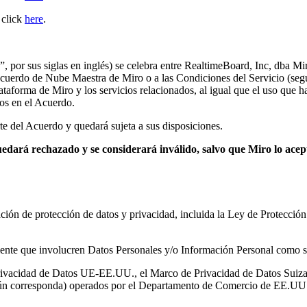
 click
here
.
”, por sus siglas en inglés) se celebra entre RealtimeBoard, Inc, dba Mi
 Acuerdo de Nube Maestra de Miro o a las Condiciones del Servicio (según
taforma de Miro y los servicios relacionados, al igual que el uso que ha
dos en el Acuerdo.
te del Acuerdo y quedará sujeta a sus disposiciones.
uedará rechazado y se considerará inválido, salvo que Miro lo acept
lación de protección de datos y privacidad, incluida la Ley de Protecci
iente que involucren Datos Personales y/o Información Personal como se
rivacidad de Datos UE-EE.UU., el Marco de Privacidad de Datos Suiza
n corresponda) operados por el Departamento de Comercio de EE.UU., y