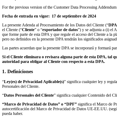
Diseño organizacional
For the previous version of the Customer Data Processing Addendum
Soluciones
Por segmento empresarial
Fecha de entrada en vigor: 17 de septiembre de 2024
Enterprise
Pequeña empresa
La presente Adenda al Procesamiento de los Datos del Cliente (“
DPA
Startups
el Cliente (“
Cliente
” o “
exportador de datos
”) y se adjunta a (i) el
Por sector
que forme parte de esta DPA y que regule el acceso del Cliente a la pla
Digital
pero no definidos en la presente DPA tendrán los significados asigna
Servicios profesionales
Fabricación
Las partes acuerdan que la presente DPA se incorporará y formará par
Comercio minorista
Servicios financieros
Si el Cliente eliminara o revisara alguna parte de esta DPA, tal q
Ciencias de la vida y farmacéutica
autoridad para obligar al Cliente con respecto a esta DPA.
Por equipo
Gestión de productos
1. Definiciones
Diseño y UX
Ingeniería
“
Ley(es) de Privacidad Aplicable(s)
” significa cualquier ley y regu
Liderazgo y operaciones de producto
Personales del Cliente.
Operaciones
Marketing
“
Datos Personales del Cliente
” significa cualquier Contenido del Cl
TI
Por iniciativa estratégica
“Marco de Privacidad de Datos” o “DPF”
significa el Marco de P
Sistema operativo de producto
autocertificación del Marco de Privacidad de Datos UE-EE.UU. (segú
Transformación con IA
pueda haber.