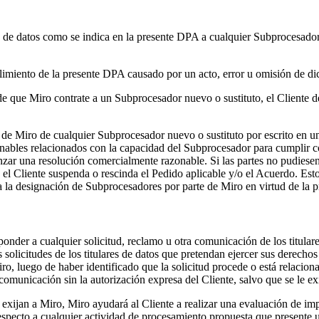
de datos como se indica en la presente DPA a cualquier Subprocesador q
plimiento de la presente DPA causado por un acto, error u omisión de 
 de que Miro contrate a un Subprocesador nuevo o sustituto, el Cliente de
de Miro de cualquier Subprocesador nuevo o sustituto por escrito en un p
bles relacionados con la capacidad del Subprocesador para cumplir con 
nzar una resolución comercialmente razonable. Si las partes no pudiesen
 el Cliente suspenda o rescinda el Pedido aplicable y/o el Acuerdo. Esto
e a la designación de Subprocesadores por parte de Miro en virtud de la
nder a cualquier solicitud, reclamo u otra comunicación de los titulare
 solicitudes de los titulares de datos que pretendan ejercer sus derecho
o, luego de haber identificado que la solicitud procede o está relaciona
comunicación sin la autorización expresa del Cliente, salvo que se le exi
 exijan a Miro, Miro ayudará al Cliente a realizar una evaluación de im
specto a cualquier actividad de procesamiento propuesta que presente un 