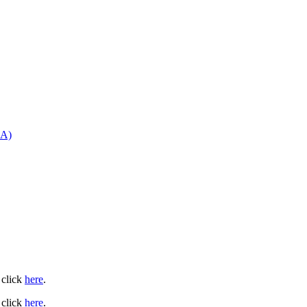
CA)
 click
here
.
 click
here
.