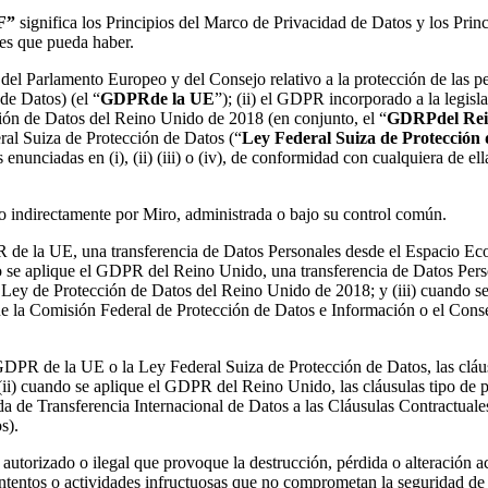
F”
significa los Principios del Marco de Privacidad de Datos y los Pri
iones que pueda haber.
 del Parlamento Europeo y del Consejo relativo a la protección de las per
de Datos) (el “
GDPR
de la UE
”); (ii) el GDPR incorporado a la legisl
ión de Datos del Reino Unido de 2018 (en conjunto, el “
GDRP
del Re
ral Suiza de Protección de Datos (“
Ley Federal Suiza de Protección 
 enunciadas en (i), (ii) (iii) o (iv), de conformidad con cualquiera de e
a o indirectamente por Miro, administrada o bajo su control común.
PR de la UE, una transferencia de Datos Personales desde el Espacio E
se aplique el GDPR del Reino Unido, una transferencia de Datos Person
Ley de Protección de Datos del Reino Unido de 2018; y (iii) cuando se
que la Comisión Federal de Protección de Datos e Información o el Con
l GDPR de la UE o la Ley Federal Suiza de Protección de Datos, las clá
 (ii) cuando se aplique el GDPR del Reino Unido, las cláusulas tipo de
a de Transferencia Internacional de Datos a las Cláusulas Contractual
s).
 autorizado o ilegal que provoque la destrucción, pérdida o alteración ac
ntentos o actividades infructuosas que no comprometan la seguridad de 