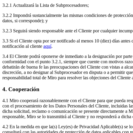
3.2.1 Actualizará la Lista de Subprocesadores;
3.2.2 Impondrá sustancialmente las mismas condiciones de protección 
datos, si corresponde); y
3.2.3 Seguirá siendo responsable ante el Cliente por cualquier incum
3.3 Si el Cliente opta por ser notificado al menos 10 (diez) días antes
notificación al cliente
aquí
.
3.4 El Cliente podrá oponerse de inmediato a la designación por parte 
conformidad con el punto 3.2.1, siempre que cuente con motivos razona
debatirán de buena fe las preocupaciones del Cliente con vistas a alca
discreción, a no designar al Subprocesador en disputa o a permitir que
responsabilidad total de Miro para resolver las objeciones del Client
4. Cooperación
4.1 Miro cooperará razonablemente con el Cliente para que pueda respo
con el procesamiento de los Datos Personales del Cliente, incluidas las
dicha solicitud, reclamo o comunicación se presente directamente a Mir
responsable, Miro se lo transmitirá al Cliente y no responderá a dicha 
4.2 En la medida en que la(s) Ley(es) de Privacidad Aplicable(s) se lo
consultará con las autoridades de protección de datos aplicables con re