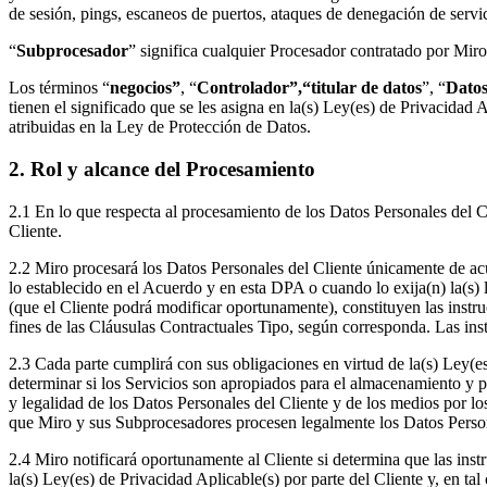
de sesión, pings, escaneos de puertos, ataques de denegación de servici
“
Subprocesador
” significa cualquier Procesador contratado por Miro
Los términos “
negocios”
, “
Controlador”,
“titular de datos
”, “
Datos
tienen el significado que se les asigna en la(s) Ley(es) de Privacidad 
atribuidas en la Ley de Protección de Datos.
2. Rol y alcance del Procesamiento
2.1 En lo que respecta al procesamiento de los Datos Personales del C
Cliente.
2.2 Miro procesará los Datos Personales del Cliente únicamente de ac
lo establecido en el Acuerdo y en esta DPA o cuando lo exija(n) la(s) 
(que el Cliente podrá modificar oportunamente), constituyen las instru
fines de las Cláusulas Contractuales Tipo, según corresponda. Las inst
2.3 Cada parte cumplirá con sus obligaciones en virtud de la(s) Ley(es)
determinar si los Servicios son apropiados para el almacenamiento y pr
y legalidad de los Datos Personales del Cliente y de los medios por l
que Miro y sus Subprocesadores procesen legalmente los Datos Person
2.4 Miro notificará oportunamente al Cliente si determina que las inst
la(s) Ley(es) de Privacidad Aplicable(s) por parte del Cliente y, en t