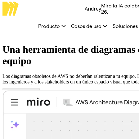
Mira la IA colab
Andrey
Producto
26.
Destacados
Lienzo inteligente™
Producto
Casos de uso
Soluciones
Flujos
Prototipos y wireframes
Miro Engage
Plataforma
Una herramienta de diagramas d
Descripción general de IA
AI Workflows
equipo
Conectores
Servidor MCP
Explora los manuales de IA
Los diagramas obsoletos de AWS no deberían ralentizar a tu equipo. L
Servidor MCP
los ingenieros y a los stakeholders en un único espacio visual que tod
Planes de acción
Integraciones
Seguridad
Enterprise Guard
Plataforma para desarrolladores
Descargar aplicaciones
Formatos
Pizarra
Diagramas
Kanban
Cronogramas