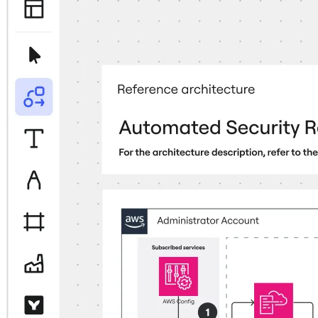
Talktrack
Tablas
Documentos
Diapositivas
Casos de uso
Destacados
Explora los manuales de IA
Explorar el Miroverse
General
Diagramas
Talleres
Lluvia de ideas
Mapas mentales
Mapas conceptuales
Diagramas de flujo
Especializados
Creación de roadmaps
Mapeo de procesos
Diseño técnico y documentación
Prototipos y wireframes
Mapas de recorrido del cliente
Análisis de resultados
Miro Design Workshops
Miro Planning & Delivery
Planificación de objetivos