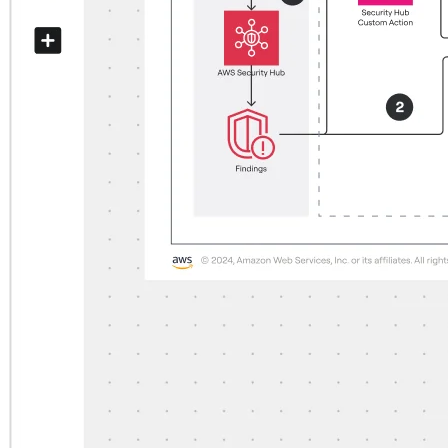
Diseño organizacional
Soluciones
Por segmento empresarial
Enterprise
Pequeña empresa
Startups
Por sector
Digital
Servicios profesionales
Fabricación
Comercio minorista
Servicios financieros
Ciencias de la vida y farmacéutica
Por equipo
Gestión de productos
Diseño y UX
Ingeniería
Liderazgo y operaciones de producto
Operaciones
Marketing
TI
Por iniciativa estratégica
Sistema operativo de producto
Transformación con IA