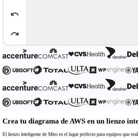
Transformación de las formas de trabajo
Experiencia digital del empleado
Experiencia del cliente y diseño de servicios
Transformación en la nube y de software
Recursos
Aprendizaje
Historias de clientes
Academia
Webinarios
Reforge Learning
Comunidad y soporte
Centro de Ayuda
Eventos
Comunidad
Blog
Socios y servicios
Servicios profesionales de Miro
Socios de soluciones
Precios
Crea tu diagrama de AWS en un lienzo inte
El lienzo inteligente de Miro es el lugar perfecto para equipos que re