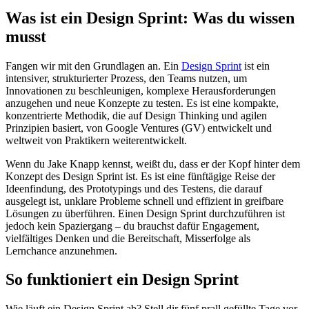
Was ist ein Design Sprint: Was du wissen
musst
Fangen wir mit den Grundlagen an. Ein
Design Sprint
ist ein
intensiver, strukturierter Prozess, den Teams nutzen, um
Innovationen zu beschleunigen, komplexe Herausforderungen
anzugehen und neue Konzepte zu testen. Es ist eine kompakte,
konzentrierte Methodik, die auf Design Thinking und agilen
Prinzipien basiert, von Google Ventures (GV) entwickelt und
weltweit von Praktikern weiterentwickelt.
Wenn du Jake Knapp kennst, weißt du, dass er der Kopf hinter dem
Konzept des Design Sprint ist. Es ist eine fünftägige Reise der
Ideenfindung, des Prototypings und des Testens, die darauf
ausgelegt ist, unklare Probleme schnell und effizient in greifbare
Lösungen zu überführen. Einen Design Sprint durchzuführen ist
jedoch kein Spaziergang – du brauchst dafür Engagement,
vielfältiges Denken und die Bereitschaft, Misserfolge als
Lernchance anzunehmen.
So funktioniert ein Design Sprint
Wie läuft ein Design Sprint ab? Stell dir fünf prall gefüllte Tage vor,