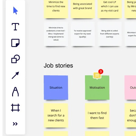
Talktrack
Tabellen
Dokumente
Präsentation
Einsatzbereiche
Unsere Empfehlungen
KI-Playbooks entdecken
Im Miroverse umschauen
Allgemein
Diagramme
Workshops
Brainstorming
Mindmaps
Concept Maps
Flussdiagramme
Spezialisiert
Erstellen von Roadmaps
Prozessabbildung
Technisches Design & Dokumentation
Prototypen & Wireframes
Abbildung der Customer Journey
Auswertung von Research
Miro Design Workshops
Miro Planning & Delivery
Zielplanung