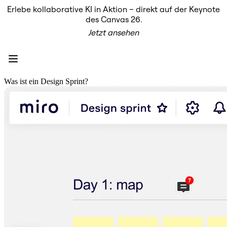
Erlebe kollaborative KI in Aktion – direkt auf der Keynote
Produkt
des Canvas 26.
Unsere Empfehlungen
Jetzt ansehen
Intelligenter Canvas
Flows
Prototypen & Wireframes
Engage
Plattform
KI-Übersicht
Was ist ein Design Sprint?
AI Workflows
Connectors
MCP-Server
KI-Playbooks entdecken
MCP-Server
Blueprints
Integrationen
Sicherheit
Enterprise Guard
Entwicklerplattform
Apps herunterladen
Formate
Whiteboard
Diagramme
Kanban
Zeitachsen