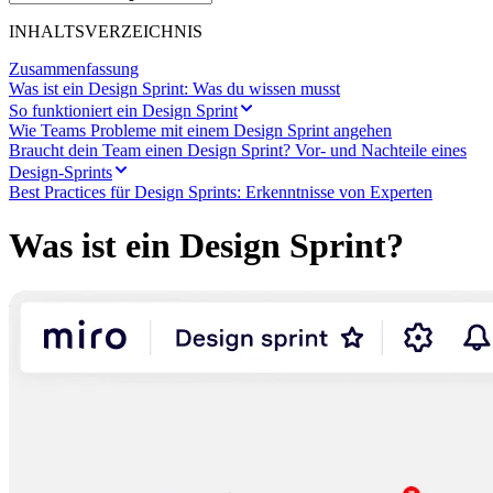
Transformation der Arbeitsweisen
Digitaler Arbeitsplatz
INHALTSVERZEICHNIS
Customer Experience & Service Design
Cloud & Softwaretransformation
Zusammenfassung
Ressourcen
Was ist ein Design Sprint: Was du wissen musst
Lernen
So funktioniert ein Design Sprint
Erfolgsgeschichten
Wie Teams Probleme mit einem Design Sprint angehen
Academy
Braucht dein Team einen Design Sprint? Vor- und Nachteile eines
Webinare
Design-Sprints
Reforge Learning
Best Practices für Design Sprints: Erkenntnisse von Experten
Community & Support
Hilfecenter
Was ist ein Design Sprint?
Veranstaltungen
Community
Blog
Partner & Dienstleistungen
Miro Professional Services
Lösungspartner
Preise