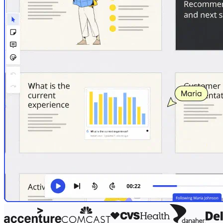
Talktrack
Tabellen
Dokumente
Präsentation
Einsatzbereiche
Unsere Empfehlungen
KI-Playbooks entdecken
Im Miroverse umschauen
Allgemein
Diagramme
Workshops
Brainstorming
Mindmaps
Concept Maps
Flussdiagramme
Spezialisiert
Erstellen von Roadmaps
Prozessabbildung
Technisches Design & Dokumentation
Prototypen & Wireframes
Abbildung der Customer Journey
Auswertung von Research
Miro Design Workshops
Miro Planning & Delivery
Zielplanung