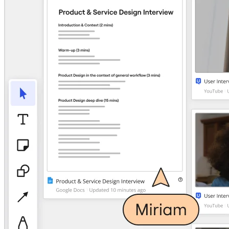
Transformation der Arbeitsweisen
Digitaler Arbeitsplatz
Customer Experience & Service Design
Cloud & Softwaretransformation
Ressourcen
Lernen
Erfolgsgeschichten
Academy
Webinare
Reforge Learning
Community & Support
Hilfecenter
Veranstaltungen
Community
Blog
Partner & Dienstleistungen
Miro Professional Services
Lösungspartner
Preise