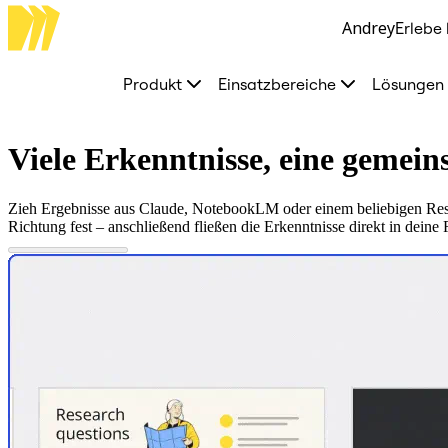
Andrey
Erlebe 
Produkt
Unsere Empfehlungen
Intelligenter Canvas
Produkt
Einsatzbereiche
Lösungen
Flows
Prototypen & Wireframes
Engage
Plattform
Viele Erkenntnisse, eine gemei
KI-Übersicht
AI Workflows
Connectors
Zieh Ergebnisse aus Claude, NotebookLM oder einem beliebigen Resea
MCP-Server
Richtung fest – anschließend fließen die Erkenntnisse direkt in dein
KI-Playbooks entdecken
MCP-Server
Blueprints
Integrationen
Sicherheit
Enterprise Guard
Entwicklerplattform
Apps herunterladen
Formate
Whiteboard
Diagramme
Kanban
Zeitachsen