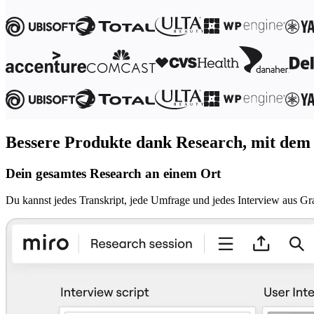
Organisationsdesign
Lösungen
Nach Geschäftssegment
Große Unternehmen
KMU
Startups
Nach Branche
Digitales
Professionelle Dienstleistungen
Fertigung
Einzelhandel
Bessere Produkte dank Research, mit dem
Finanzdienstleistungen
Pharmaindustrie & Life Science
Dein gesamtes Research an einem Ort
Nach Team
Produktmanagement
Du kannst jedes Transkript, jede Umfrage und jedes Interview aus Gr
Design & UX
Softwareentwicklung
Produktleitung & Product Ops
Operativer Bereich
Marketing
IT
Nach strategischer Initiative
Product Operating System
KI-Transformation