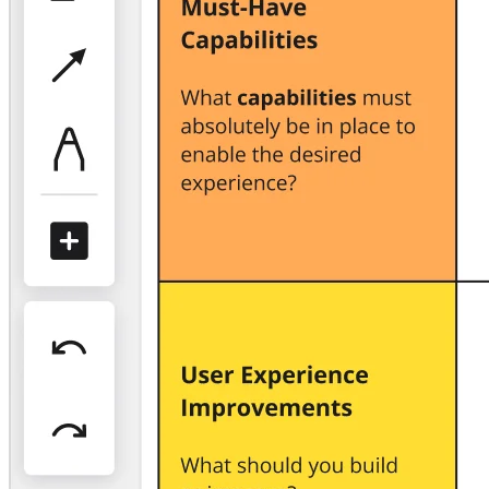
Organisationsdesign
Lösungen
Nach Geschäftssegment
Große Unternehmen
KMU
Startups
Nach Branche
Digitales
Professionelle Dienstleistungen
Fertigung
Einzelhandel
Finanzdienstleistungen
Pharmaindustrie & Life Science
Nach Team
Produktmanagement
Design & UX
Softwareentwicklung
Produktleitung & Product Ops
Operativer Bereich
Marketing
IT
Nach strategischer Initiative
Product Operating System
KI-Transformation