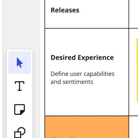
Talktrack
Tabellen
Dokumente
Präsentation
Einsatzbereiche
Unsere Empfehlungen
KI-Playbooks entdecken
Im Miroverse umschauen
Allgemein
Diagramme
Workshops
Brainstorming
Mindmaps
Concept Maps
Flussdiagramme
Spezialisiert
Erstellen von Roadmaps
Prozessabbildung
Technisches Design & Dokumentation
Prototypen & Wireframes
Abbildung der Customer Journey
Auswertung von Research
Miro Design Workshops
Miro Planning & Delivery
Zielplanung