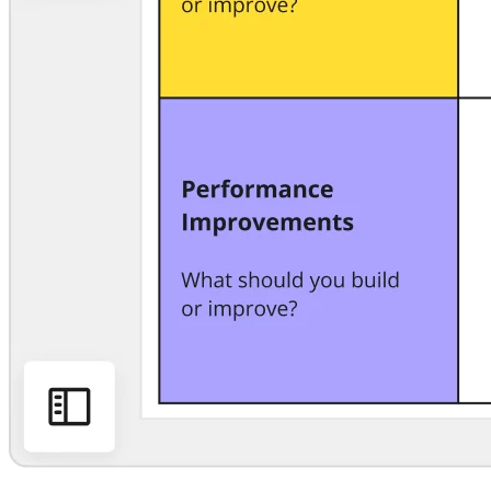
Transformation der Arbeitsweisen
Digitaler Arbeitsplatz
Customer Experience & Service Design
Cloud & Softwaretransformation
Ressourcen
Lernen
Erfolgsgeschichten
Academy
Webinare
Reforge Learning
Community & Support
Hilfecenter
Veranstaltungen
Community
Blog
Partner & Dienstleistungen
Miro Professional Services
Lösungspartner
Preise