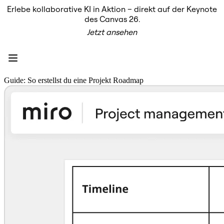
Erlebe kollaborative KI in Aktion – direkt auf der Keynote
Produkt
des Canvas 26.
Unsere Empfehlungen
Jetzt ansehen
Intelligenter Canvas
Flows
Prototypen & Wireframes
Engage
Plattform
KI-Übersicht
Guide: So erstellst du eine Projekt Roadmap
AI Workflows
Connectors
MCP-Server
KI-Playbooks entdecken
MCP-Server
Blueprints
Integrationen
Sicherheit
Enterprise Guard
Entwicklerplattform
Apps herunterladen
Formate
Whiteboard
Diagramme
Kanban
Zeitachsen