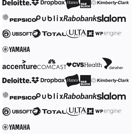
Transformation der Arbeitsweisen
Digitaler Arbeitsplatz
Customer Experience & Service Design
Cloud & Softwaretransformation
Ressourcen
Lernen
Erfolgsgeschichten
Academy
Webinare
Reforge Learning
Community & Support
Hilfecenter
Veranstaltungen
Community
Blog
Partner & Dienstleistungen
Miro Professional Services
Lösungspartner
Preise