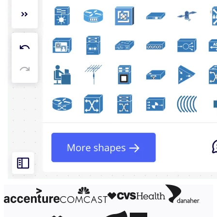
Organisationsdesign
Lösungen
Nach Geschäftssegment
Große Unternehmen
KMU
Startups
Nach Branche
Digitales
Professionelle Dienstleistungen
Fertigung
Einzelhandel
Finanzdienstleistungen
Pharmaindustrie & Life Science
Nach Team
Produktmanagement
Design & UX
Softwareentwicklung
Produktleitung & Product Ops
Operativer Bereich
Marketing
IT
Nach strategischer Initiative
Product Operating System
KI-Transformation