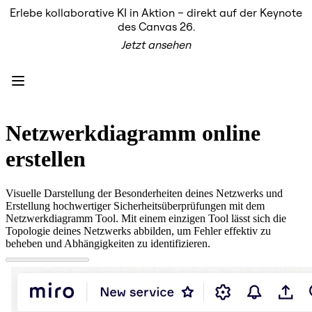
Erlebe kollaborative KI in Aktion – direkt auf der Keynote
Produkt
des Canvas 26.
Unsere Empfehlungen
Jetzt ansehen
Intelligenter Canvas
Flows
Prototypen & Wireframes
Engage
Plattform
KI-Übersicht
AI Workflows
Netzwerkdiagramm online
Connectors
MCP-Server
erstellen
KI-Playbooks entdecken
MCP-Server
Blueprints
Visuelle Darstellung der Besonderheiten deines Netzwerks und
Integrationen
Erstellung hochwertiger Sicherheitsüberprüfungen mit dem
Sicherheit
Netzwerkdiagramm Tool. Mit einem einzigen Tool lässt sich die
Enterprise Guard
Topologie deines Netzwerks abbilden, um Fehler effektiv zu
Entwicklerplattform
beheben und Abhängigkeiten zu identifizieren.
Apps herunterladen
Formate
Whiteboard
Diagramme
Kanban
Zeitachsen