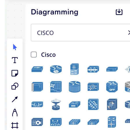
Talktrack
Tabellen
Dokumente
Präsentation
Einsatzbereiche
Unsere Empfehlungen
KI-Playbooks entdecken
Im Miroverse umschauen
Allgemein
Diagramme
Workshops
Brainstorming
Mindmaps
Concept Maps
Flussdiagramme
Spezialisiert
Erstellen von Roadmaps
Prozessabbildung
Technisches Design & Dokumentation
Prototypen & Wireframes
Abbildung der Customer Journey
Auswertung von Research
Miro Design Workshops
Miro Planning & Delivery
Zielplanung