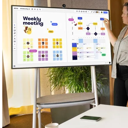
Talktrack
Tabeller
Docs
Slides
Brugstilfælde
Udvalgt
Udforsk AI-håndbøger
Gå på opdagelse i Miroverse
Generelt
Diagramming
Workshops
Brainstorming
Mindmaps
Konceptkort
Flowdiagrammer
Specialiserede
Køreplaner
Kortlægning af proces
Teknisk design og dokumentation
Prototypes og Wireframes
Kundes rutekort
Forskningssyntese
Designworkshops
Planning & Delivery
Målplanlægning