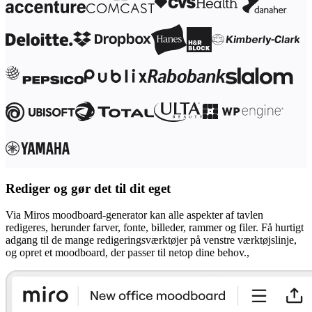
Transformation af arbejdsmåder
Digital medarbejderoplevelse
Kundeoplevelse og servicedesign
Cloud- og softwaretransformation
Ressourcer
Læring
Kundehistorier
Academy
Webinarer
Reforge-læring
Community og support
Hjælpecenter
Events
Community
Blog
Rediger og gør det til dit eget
Partnere og tjenester
Miros professionelle tjenester
Løsningspartnere
Via Miros moodboard-generator kan alle aspekter af tavlen
Priser
redigeres, herunder farver, fonte, billeder, rammer og filer. Få hurtigt
adgang til de mange redigeringsværktøjer på venstre værktøjslinje,
og opret et moodboard, der passer til netop dine behov.,