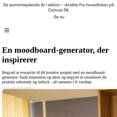
Se samarbejdende AI i aktion – direkte fra hovedtalen på
Produkt
Canvas 26.
Udvalgt
Se nu
Intelligent Canvas™
Flows
Prototypes og Wireframes
Engage
Platform
AI-oversigt
AI Workflows
En moodboard-generator, der
Forbindelser
MCP Server
inspirerer
Udforsk AI-håndbøger
MCP Server
Blueprints
Begynd at researche til dit kreative projekt med en moodboard-
Integrationer
generator. Saml inspiration og ideer og begynd at visualisere dit
Sikkerhed
projekts udseende og indtryk - alt sammen i ét værktøj.
Enterprise Guard
Udviklerplatform
Download apps
Formater
Whiteboard
Diagrammer
Kanban
Tidslinjer