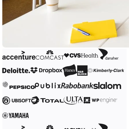
Org.design
Løsninger
Efter forretningssegment
Enterprise
Små virksomheder
Startups
Efter branche
Digital
Professionelle tjenester
Produktion
Detail
Finansielle tjenester
Medicinalindustri og biovidenskab
Efter team
Produktstyring
Design og UX
Teknologi
Produktledelse og drift
Drift
Marketing
IT
Efter strategisk initiativ
Produktdriftsplatform
AI-transformation