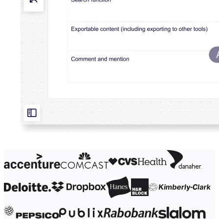
Org.design
Løsninger
Efter forretningssegment
Enterprise
Små virksomheder
Startups
Efter branche
Digital
Professionelle tjenester
Produktion
Detail
Finansielle tjenester
Medicinalindustri og biovidenskab
Efter team
Produktstyring
Design og UX
Teknologi
Produktledelse og drift
Drift
Marketing
IT
Efter strategisk initiativ
Produktdriftsplatform
AI-transformation