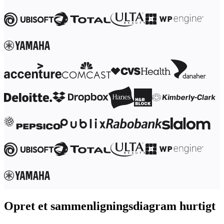
Transformation af arbejdsmåder
Digital medarbejderoplevelse
Kundeoplevelse og servicedesign
Cloud- og softwaretransformation
Ressourcer
Læring
Kundehistorier
Academy
Webinarer
Reforge-læring
Community og support
Hjælpecenter
Events
Community
Blog
Partnere og tjenester
Miros professionelle tjenester
Løsningspartnere
Priser
Opret et sammenligningsdiagram hurtigt