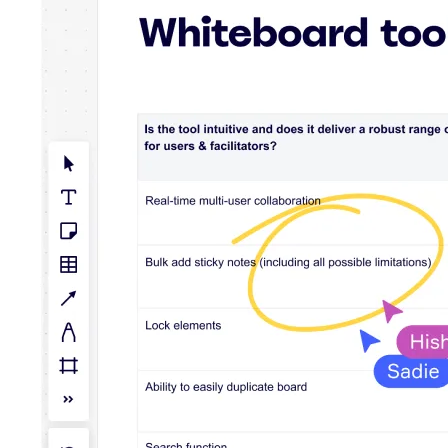
Talktrack
Tabeller
Docs
Slides
Brugstilfælde
Udvalgt
Udforsk AI-håndbøger
Gå på opdagelse i Miroverse
Generelt
Diagramming
Workshops
Brainstorming
Mindmaps
Konceptkort
Flowdiagrammer
Specialiserede
Køreplaner
Kortlægning af proces
Teknisk design og dokumentation
Prototypes og Wireframes
Kundes rutekort
Forskningssyntese
Designworkshops
Planning & Delivery
Målplanlægning