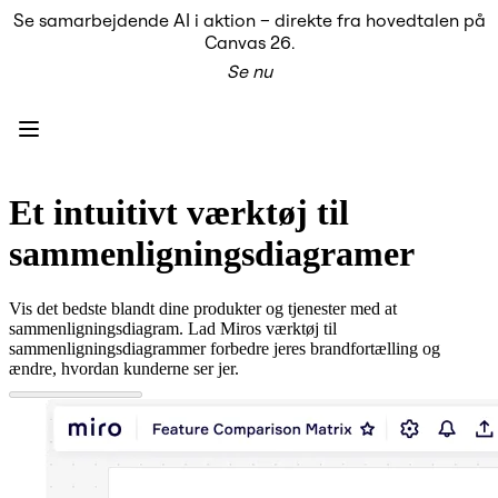
Se samarbejdende AI i aktion – direkte fra hovedtalen på
Produkt
Canvas 26.
Udvalgt
Se nu
Intelligent Canvas™
Flows
Prototypes og Wireframes
Engage
Platform
AI-oversigt
AI Workflows
Et intuitivt værktøj til
Forbindelser
MCP Server
sammenligningsdiagramer
Udforsk AI-håndbøger
MCP Server
Blueprints
Vis det bedste blandt dine produkter og tjenester med at
Integrationer
sammenligningsdiagram. Lad Miros værktøj til
Sikkerhed
sammenligningsdiagrammer forbedre jeres brandfortælling og
Enterprise Guard
ændre, hvordan kunderne ser jer.
Udviklerplatform
Download apps
Formater
Whiteboard
Diagrammer
Kanban
Tidslinjer