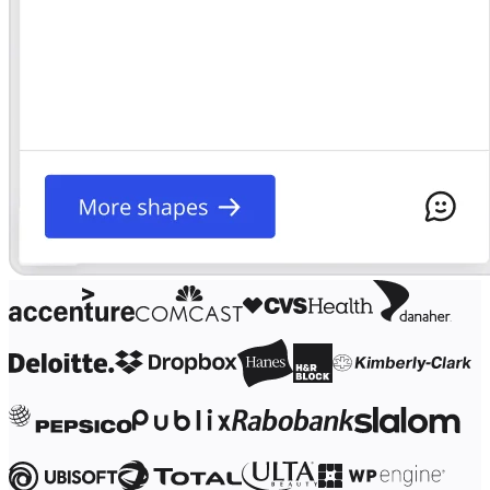
Transformation af arbejdsmåder
Digital medarbejderoplevelse
Kundeoplevelse og servicedesign
Cloud- og softwaretransformation
Ressourcer
Læring
Kundehistorier
Academy
Webinarer
Reforge-læring
Community og support
Hjælpecenter
Events
Community
Blog
Partnere og tjenester
Miros professionelle tjenester
Løsningspartnere
Priser