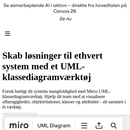
Se samarbejdende AI i aktion – direkte fra hovedtalen på
Produkt
Canvas 26.
Udvalgt
Se nu
Intelligent Canvas™
Flows
Prototypes og Wireframes
Engage
Platform
AI-oversigt
AI Workflows
Skab løsninger til ethvert
Forbindelser
MCP Server
system med et UML-
Udforsk AI-håndbøger
MCP Server
klassediagramværktøj
Blueprints
Integrationer
Sikkerhed
Forstå hurtigt dit systems mangfoldighed med Miros UML-
Enterprise Guard
klassediagramværktøj. Hjælp dit team med at visualisere
Udviklerplatform
afhængigheder, objektrelationer, klasser og attributter - alt sammen i
Download apps
ét værktøj.
Formater
Whiteboard
Diagrammer
Kanban
Tidslinjer