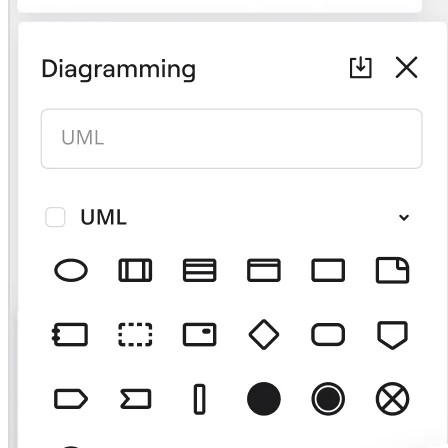
Talktrack
Tabeller
Docs
Slides
Brugstilfælde
Udvalgt
Udforsk AI-håndbøger
Gå på opdagelse i Miroverse
Generelt
Diagramming
Workshops
Brainstorming
Mindmaps
Konceptkort
Flowdiagrammer
Specialiserede
Køreplaner
Kortlægning af proces
Teknisk design og dokumentation
Prototypes og Wireframes
Kundes rutekort
Forskningssyntese
Designworkshops
Planning & Delivery
Målplanlægning