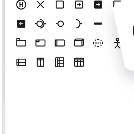
Org.design
Løsninger
Efter forretningssegment
Enterprise
Små virksomheder
Startups
Efter branche
Digital
Professionelle tjenester
Produktion
Detail
Finansielle tjenester
Medicinalindustri og biovidenskab
Efter team
Produktstyring
Design og UX
Teknologi
Produktledelse og drift
Drift
Marketing
IT
Efter strategisk initiativ
Produktdriftsplatform
AI-transformation