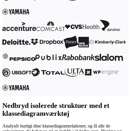
Nedbryd isolerede struktuer med et
klassediagramværktøj
Analysér hurtigt dine klassediagramrelationer, og få alle de