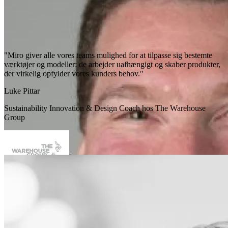
"Miro giver alle vores teams mulighed for at tilpasse sig bestemte
værktøjer og modeller: de arbejder uafhængigt og skaber produkter,
der virkelig opfylder vores kunders behov."
Luke Pittar
Sustainability Innovation & Design Coach hos The Warehouse
Group