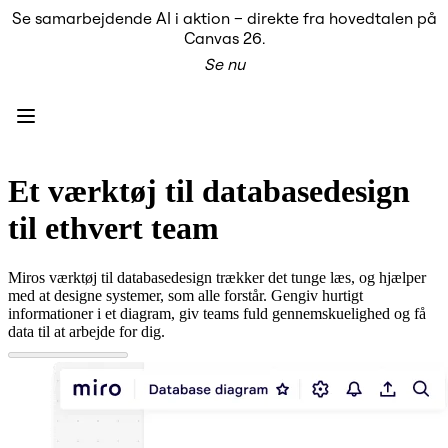
Se samarbejdende AI i aktion – direkte fra hovedtalen på
Produkt
Canvas 26.
Udvalgt
Se nu
Intelligent Canvas™
Flows
Prototypes og Wireframes
Engage
Platform
AI-oversigt
AI Workflows
Et værktøj til databasedesign
Forbindelser
MCP Server
til ethvert team
Udforsk AI-håndbøger
MCP Server
Blueprints
Miros værktøj til databasedesign trækker det tunge læs, og hjælper
Integrationer
med at designe systemer, som alle forstår. Gengiv hurtigt
Sikkerhed
informationer i et diagram, giv teams fuld gennemskuelighed og få
Enterprise Guard
data til at arbejde for dig.
Udviklerplatform
Download apps
Formater
Whiteboard
Diagrammer
Kanban
Tidslinjer