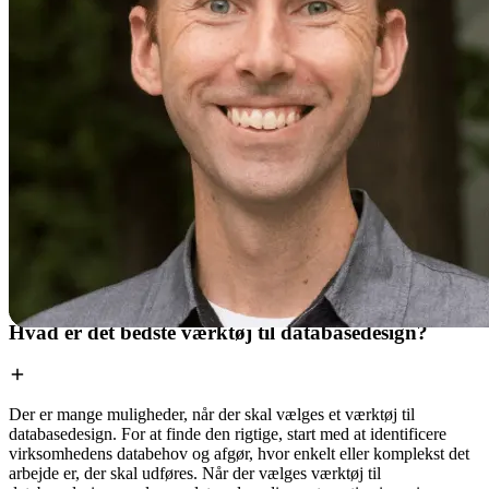
OSS om værktøjer til databasedesign
Hvad er forskellen mellem et skema og en database?
En database organiserer elementer, der er forbundne eller interagerer
indbyrdes. Et skema viser beskrivelsen eller repræsentationen af en
hel database, så databasestrukturen vises. I dag bruger de fleste
virksomheder databaser til at få adgang til oplysninger, og et skema
hjælper teams med at administrere databaser.
Hvad er det bedste værktøj til databasedesign?
Der er mange muligheder, når der skal vælges et værktøj til
databasedesign. For at finde den rigtige, start med at identificere
virksomhedens databehov og afgør, hvor enkelt eller komplekst det
arbejde er, der skal udføres. Når der vælges værktøj til