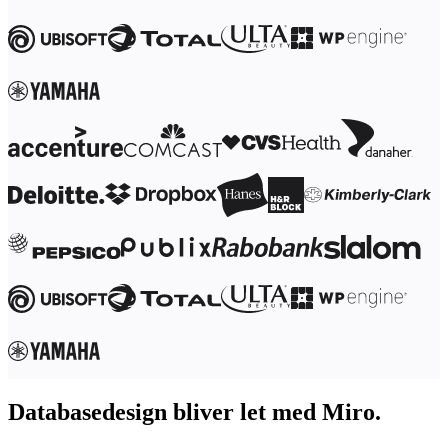
Transformation af arbejdsmåder
Digital medarbejderoplevelse
Kundeoplevelse og servicedesign
Cloud- og softwaretransformation
Ressourcer
Læring
Kundehistorier
Academy
Webinarer
Reforge-læring
Community og support
Hjælpecenter
Events
Community
Blog
Partnere og tjenester
Miros professionelle tjenester
Løsningspartnere
Priser
Databasedesign bliver let med Miro.