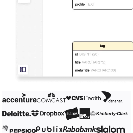
Org.design
Løsninger
Efter forretningssegment
Enterprise
Små virksomheder
Startups
Efter branche
Digital
Professionelle tjenester
Produktion
Detail
Finansielle tjenester
Medicinalindustri og biovidenskab
Efter team
Produktstyring
Design og UX
Teknologi
Produktledelse og drift
Drift
Marketing
IT
Efter strategisk initiativ
Produktdriftsplatform
AI-transformation