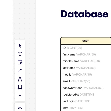
Talktrack
Tabeller
Docs
Slides
Brugstilfælde
Udvalgt
Udforsk AI-håndbøger
Gå på opdagelse i Miroverse
Generelt
Diagramming
Workshops
Brainstorming
Mindmaps
Konceptkort
Flowdiagrammer
Specialiserede
Køreplaner
Kortlægning af proces
Teknisk design og dokumentation
Prototypes og Wireframes
Kundes rutekort
Forskningssyntese
Designworkshops
Planning & Delivery
Målplanlægning