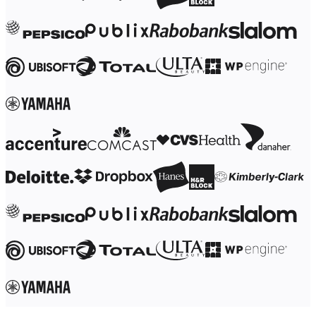
Transformation af arbejdsmåder
Digital medarbejderoplevelse
Kundeoplevelse og servicedesign
Cloud- og softwaretransformation
Ressourcer
Læring
Kundehistorier
Academy
Webinarer
Reforge-læring
Community og support
Hjælpecenter
Events
Community
Blog
Partnere og tjenester
Miros professionelle tjenester
Løsningspartnere
Priser