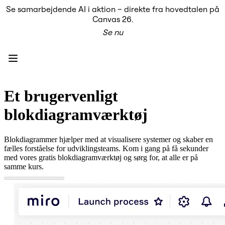
Se samarbejdende AI i aktion – direkte fra hovedtalen på
Produkt
Canvas 26.
Udvalgt
Se nu
Intelligent Canvas™
Flows
Prototypes og Wireframes
Engage
Platform
AI-oversigt
AI Workflows
Et brugervenligt
Forbindelser
MCP Server
blokdiagramværktøj
Udforsk AI-håndbøger
MCP Server
Blueprints
Blokdiagrammer hjælper med at visualisere systemer og skaber en
Integrationer
fælles forståelse for udviklingsteams. Kom i gang på få sekunder
Sikkerhed
med vores gratis blokdiagramværktøj og sørg for, at alle er på
Enterprise Guard
samme kurs.
Udviklerplatform
Download apps
Formater
Whiteboard
Diagrammer
Kanban
Tidslinjer