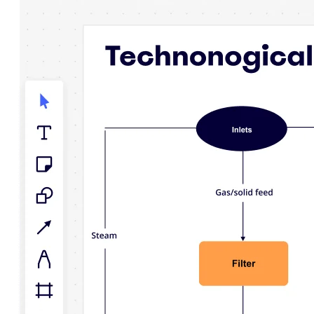
Talktrack
Tabeller
Docs
Slides
Brugstilfælde
Udvalgt
Udforsk AI-håndbøger
Gå på opdagelse i Miroverse
Generelt
Diagramming
Workshops
Brainstorming
Mindmaps
Konceptkort
Flowdiagrammer
Specialiserede
Køreplaner
Kortlægning af proces
Teknisk design og dokumentation
Prototypes og Wireframes
Kundes rutekort
Forskningssyntese
Designworkshops
Planning & Delivery
Målplanlægning