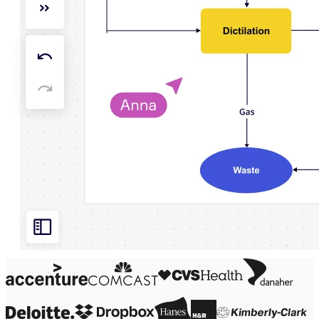
Org.design
Løsninger
Efter forretningssegment
Enterprise
Små virksomheder
Startups
Efter branche
Digital
Professionelle tjenester
Produktion
Detail
Finansielle tjenester
Medicinalindustri og biovidenskab
Efter team
Produktstyring
Design og UX
Teknologi
Produktledelse og drift
Drift
Marketing
IT
Efter strategisk initiativ
Produktdriftsplatform
AI-transformation