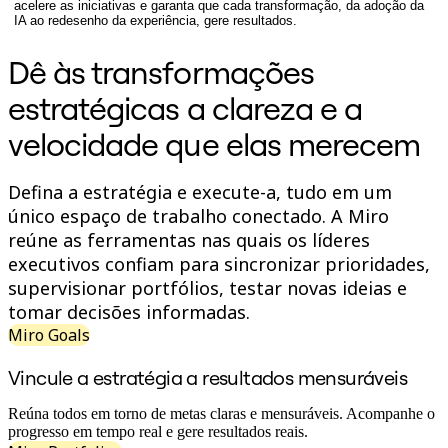
acelere as iniciativas e garanta que cada transformação, da adoção da
Design organizacional
IA ao redesenho da experiência, gere resultados.
Soluções
Por segmento de negócios
Dê às transformações
Enterprise
Pequenas empresas
estratégicas a clareza e a
Startups
Por setor
velocidade que elas merecem
Digital
Serviços profissionais
Indústria
Defina a estratégia e execute-a, tudo em um
Varejo
único espaço de trabalho conectado. A Miro
Serviços financeiros
Ciência da vida e farmacêutica
reúne as ferramentas nas quais os líderes
Por time
executivos confiam para sincronizar prioridades,
Gestão de produto
supervisionar portfólios, testar novas ideias e
Design e UX
Engenharia
tomar decisões informadas.
Liderança de produto e operações
Miro Goals
Operações
Marketing
Vincule a estratégia a resultados mensuráveis
TI
Por iniciativa estratégica
Sistema operacional de produto
Reúna todos em torno de metas claras e mensuráveis. Acompanhe o
Transformação com IA
progresso em tempo real e gere resultados reais.