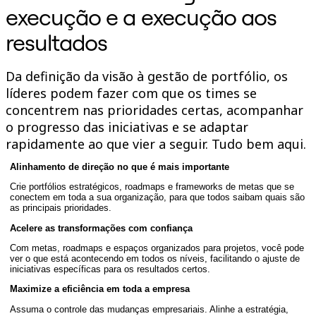
execução e a execução aos
Talktrack
Tabelas
resultados
Documentos
Slides
Casos de uso
Da definição da visão à gestão de portfólio, os
Em destaque
Explore os Playbooks de IA
líderes podem fazer com que os times se
Explore o Miroverse
concentrem nas prioridades certas, acompanhar
Geral
o progresso das iniciativas e se adaptar
Diagramas
Workshops
rapidamente ao que vier a seguir. Tudo bem aqui.
Brainstorming
Mapas mentais
Alinhamento de direção no que é mais importante
Mapas conceituais
Crie portfólios estratégicos, roadmaps e frameworks de metas que se
Fluxogramas
conectem em toda a sua organização, para que todos saibam quais são
Roadmaps
as principais prioridades.
Roadmaps
Mapeamento de processos
Acelere as transformações com confiança
Design técnico e documentação
Com metas, roadmaps e espaços organizados para projetos, você pode
Protótipos e wireframes
ver o que está acontecendo em todos os níveis, facilitando o ajuste de
Mapa da jornada do cliente
iniciativas específicas para os resultados certos.
Síntese de pesquisa
Maximize a eficiência em toda a empresa
Workshops de design
Planejamento e entrega
Assuma o controle das mudanças empresariais. Alinhe a estratégia,
Planejamento de metas