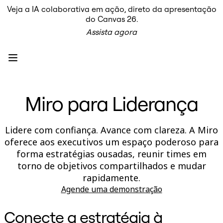
Veja a IA colaborativa em ação, direto da apresentação
Produto
do Canvas 26.
Em destaque
Assista agora
Canvas inteligente™
Fluxos
Protótipos e wireframes
Miro Engage
Plataforma
Visão geral da IA
AI Workflows
Miro para Liderança
Conectores
Servidor MCP
Explore os Playbooks de IA
Servidor MCP
Lidere com confiança. Avance com clareza. A Miro
Planos de ação
oferece aos executivos um espaço poderoso para
Integrações
Segurança
forma estratégias ousadas, reunir times em
Enterprise Guard
torno de objetivos compartilhados e mudar
Plataforma para desenvolvedores
rapidamente.
Baixar aplicativos
Formatos
Agende uma demonstração
Lousa
Diagramas
Conecte a estratégia à
Kanban
Linhas do tempo