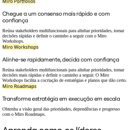
Transformação dos modos de trabalho
Miro Portfolios
Experiência digital do funcionário
Design de experiência do cliente e serviço
Chegue a um consenso mais rápido e com
Transformação de nuvem e software
confiança
Recursos
Aprendizagem
Reúna stakeholders multifuncionais para alinhar prioridades, tomar
Histórias de clientes
decisões rápidas e definir o caminho a seguir com o Miro
Academy
Workshops.
Webinars
Miro Workshops
Aprendizagem na Reforge
Comunidade e suporte
Central de ajuda
Alinhe-se rapidamente, decida com confiança
Eventos
Comunidade
Reúna stakeholders multifuncionais para alinhar prioridades, tomar
Blog
decisões mais rápidas e definir o caminho a seguir. O Miro
Parceiros e serviços
Workshops facilita a cocriação de estratégias e planos que dão certo.
Serviços Profissionais da Miro
Miro Roadmaps
Parceiros de soluções
Preços
Transforme estratégia em execução em escala
Obtenha a visão geral das prioridades, dependências e progresso
com o Miro Roadmaps.
Aprenda como os líderes