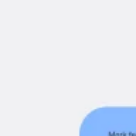
Ideacja i burze mózgów