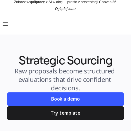
Zobacz współpracę z AI w akcji – prosto z prezentacji Canvas 26.
Oglądaj teraz
Produkt
Polecane
Inteligentna plansza
Przepływy
Prototypy i wireframe'y
Engage
Platforma
Przegląd AI
AI Workflows
Strategic Sourcing
Łączniki
Serwer MCP
Odkryj AI Playbooks
Serwer MCP
Raw proposals become structured 
Plany projektów
Integracje
evaluations that drive confident 
Bezpieczeństwo
Enterprise Guard
decisions.
Platforma dla deweloperów
Aplikacje do pobrania
Formaty
Book a demo
Tablica
Diagramy
Kanban
Try template
Osie czasu
Talktrack
Tabele
Dokumenty
Slajdy