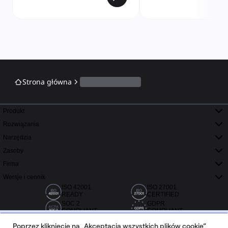
Strona główna
Produkt
Rozwiązania
Narzędzia
Zasoby
Firma
Wersje i cennik
ISO 42001
ISO 27001
READY
CERTIFIED
SOC 2
GDPR
COMPLIANT
COMPLIANT
Poprzez kliknięcie na „Akceptacja wszystkich plików cookie”