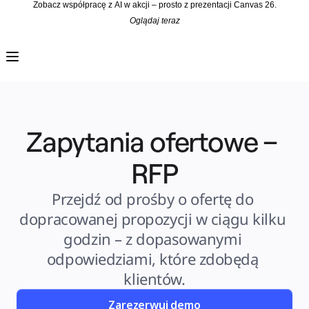
Zobacz współpracę z AI w akcji – prosto z prezentacji Canvas 26.
Oglądaj teraz
Produkt
Polecane
Inteligentna plansza
Przepływy
Prototypy i wireframe'y
Engage
Platforma
Przegląd AI
AI Workflows
Zapytania ofertowe – 
Łączniki
Serwer MCP
Odkryj AI Playbooks
Serwer MCP
RFP
Plany projektów
Integracje
Bezpieczeństwo
Przejdź od prośby o ofertę do 
Enterprise Guard
Platforma dla deweloperów
dopracowanej propozycji w ciągu kilku 
Aplikacje do pobrania
Formaty
godzin – z dopasowanymi 
Tablica
Diagramy
odpowiedziami, które zdobędą 
Kanban
Osie czasu
klientów.
Talktrack
Tabele
Dokumenty
Zarezerwuj demo
Slajdy