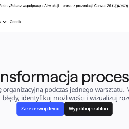
Oglądaj 
Andrey
Zobacz współpracę z AI w akcji – prosto z prezentacji Canvas 26.
y
Cennik
ansformacja proce
ę organizacyjną podczas jednego warsztatu. M
 błędy, identyfikuj możliwości i wizualizuj roz
Zarezerwuj demo
Wypróbuj szablon