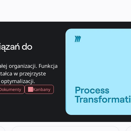
iązań do
ej organizacji. Funkcja 
tałca w przejrzyste 
optymalizacji.
Dokumenty
Kanbany