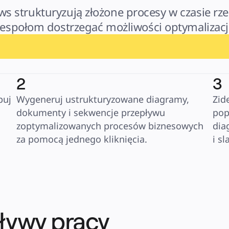
ws strukturyzują złożone procesy w czasie rz
zespołom dostrzegać możliwości optymalizacji
2
3
uj 
Wygeneruj ustrukturyzowane diagramy, 
Zid
 
dokumenty i sekwencje przepływu 
pop
zoptymalizowanych procesów biznesowych 
dia
za pomocą jednego kliknięcia.
i s
ływy pracy