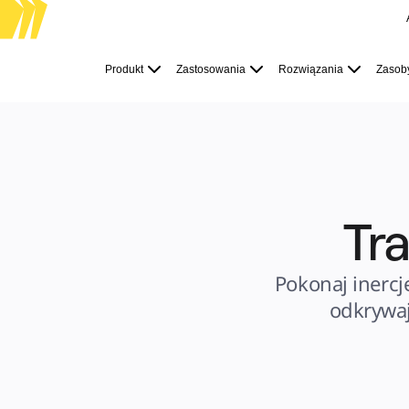
Produkt
Polecane
Produkt
Zastosowania
Rozwiązania
Zasob
Inteligentna plansza
Przepływy
Prototypy i wireframe'y
Engage
Platforma
Przegląd AI
AI Workflows
Łączniki
Serwer MCP
Odkryj AI Playbooks
Serwer MCP
Tr
Plany projektów
Integracje
Bezpieczeństwo
Enterprise Guard
Platforma dla deweloperów
Pokonaj inercj
Aplikacje do pobrania
Formaty
odkrywaj
Tablica
Diagramy
Kanban
Osie czasu
Talktrack
Tabele
Dokumenty
Slajdy