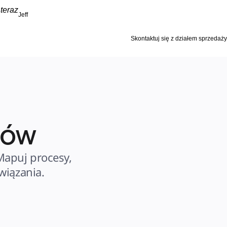
teraz
Jeff
Skontaktuj się z działem sprzedaży
sów
apuj procesy, 
wiązania.