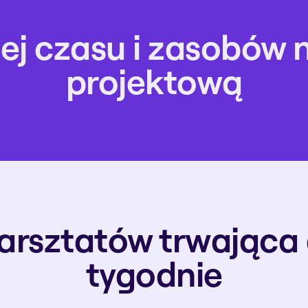
j czasu i zasobów n
projektową
rsztatów trwająca dn
tygodnie