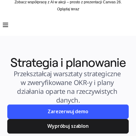
Zobacz współpracę z AI w akcji – prosto z prezentacji Canvas 26.
Oglądaj teraz
Produkt
Polecane
Inteligentna plansza
Przepływy
Prototypy i wireframe'y
Engage
Platforma
Przegląd AI
AI Workflows
Strategia i planowanie
Łączniki
Serwer MCP
Odkryj AI Playbooks
Serwer MCP
Przekształcaj warsztaty strategiczne 
Plany projektów
Integracje
w zweryfikowane OKR-y i plany 
Bezpieczeństwo
Enterprise Guard
działania oparte na rzeczywistych 
Platforma dla deweloperów
Aplikacje do pobrania
danych.
Formaty
Tablica
Diagramy
Zarezerwuj demo
Kanban
Osie czasu
Talktrack
Wypróbuj szablon
Tabele
Dokumenty
Slajdy