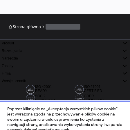
Strona główna
Produkt
Rozwiązania
Narzędzia
Zasoby
Firma
Wersje i cennik
ISO 42001
ISO 27001
READY
CERTIFIED
SOC 2
GDPR
COMPLIANT
COMPLIANT
Poprzez kliknięcie na „Akceptacja wszystkich plików cookie”
jest wyrażona zgoda na przechowywanie plików cookie na
swoim urządzeniu w celu usprawnienia korzystania z
nawigacji strony, analizowania wykorzystania strony i wsparcia
naszych działań marketingowych.