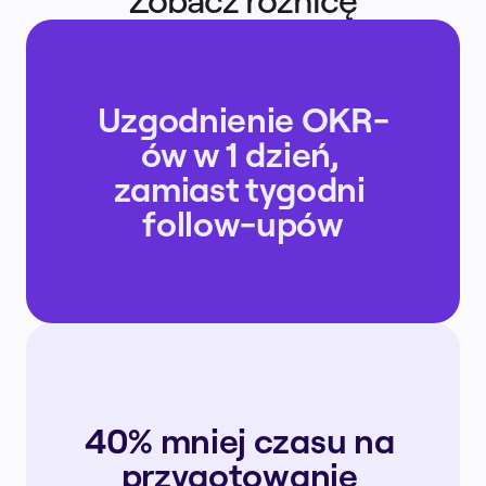
Zobacz różnicę
Uzgodnienie OKR-
ów w 1 dzień, 
zamiast tygodni 
follow-upów
40% mniej czasu na 
przygotowanie 