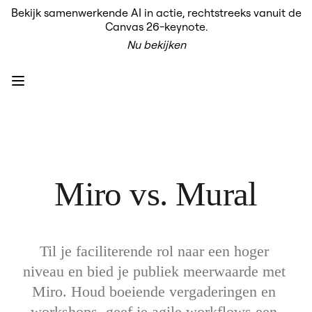
Bekijk samenwerkende AI in actie, rechtstreeks vanuit de
Product
Canvas 26-keynote.
Uitgelicht
Nu bekijken
Intelligent Canvas™
Flows
Prototypes en wireframes
Engage
Platform
AI-overzicht
AI-workflows
Koppelingen
MCP-server
AI Playbooks ontdekken
MCP-server
Miro vs. Mural
Blueprints
Integraties
Beveiliging
Enterprise Guard
Developer Platform
Apps downloaden
Til je faciliterende rol naar een hoger 
Indelingen
niveau en bied je publiek meerwaarde met 
Whiteboard
Diagrammen
Miro. Houd boeiende vergaderingen en 
Kanban
workshops, geef je agile workflows een 
Tijdlijnen