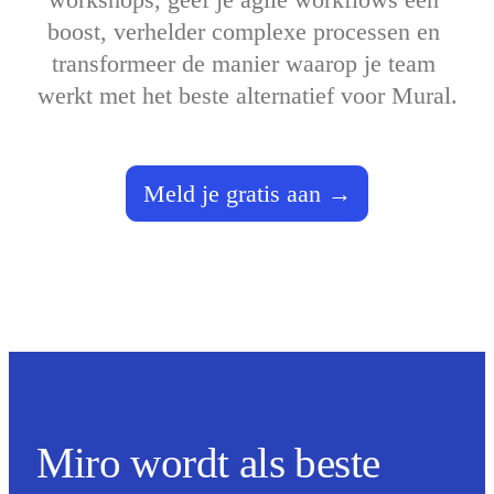
Talktrack
boost, verhelder complexe processen en 
Tabellen
Documenten
transformeer de manier waarop je team 
Slides
werkt met het beste alternatief voor Mural.
Toepassing
Uitgelicht
AI Playbooks ontdekken
Ontdek Miroverse
Algemeen
Meld je gratis aan
Diagramming
Workshops
Brainstorming
Mindmaps
Concept Maps
Flowcharts
Gespecialiseerd
Roadmapping
Procesmapping
Technisch ontwerp en documentatie
Prototypes en wireframes
Customer Journey Mapping
Onderzoekssynthese
Miro wordt als beste
Ontwerpworkshops
Planning & Delivery
Doelplanning