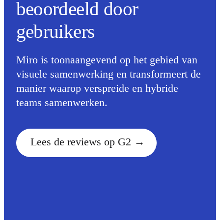
beoordeeld door
Organisatieontwerp
Oplossingen
gebruikers
Per bedrijfssegment
Enterprise
Kleine bedrijven
Start-ups
Miro is toonaangevend op het gebied van
Per branche
Digitaal
visuele samenwerking en transformeert de
Professionele dienstverlening
manier waarop verspreide en hybride
Productie
Retail
teams samenwerken.
Financiële dienstverlening
Levenswetenschappen en farmacie
Per team
Productbeheer
Lees de reviews op G2
Design en UX
Engineering
Productleiderschap en bedrijfsvoering
Bedrijfsactiviteiten
Marketing
IT
Per strategisch initiatief
Productbesturingssysteem
AI-transformatie