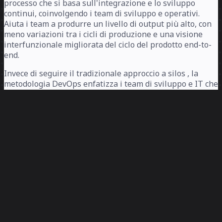
processo che si basa sull'integrazione e lo sviluppo
continui, coinvolgendo i team di sviluppo e operativi.
Aiuta i team a produrre un livello di output più alto, con
meno variazioni tra i cicli di produzione e una visione
interfunzionale migliorata del ciclo del prodotto end-to-
end.
Invece di seguire il tradizionale approccio a silos , la
metodologia DevOps enfatizza i team di sviluppo e IT che
lavorano insieme e coordinano gli sforzi durante un
intero ciclo di rilascio del software.
I team DevOps possono creare processi più trasparenti,
collaborativi ed efficienti per lo sviluppo del prodotto
favorendo un set di principi (mentalità di crescita,
innovazione gratificante, cooperazione, sperimentazione,
apprendimento ed empatia con l'utente) piuttosto che
focalizzarsi sulla struttura organizzativa.
Continua a leggere per saperne di più sulle roadmap
DevOps.