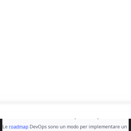
Segnala
Sul Modello di Roadmap DevOps...
Le
roadmap
DevOps sono un modo per implementare un