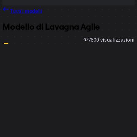
Tutti i modelli
Modello di Lavagna Agile
7800
visualizzazioni
297
utilizzi
Miro
2
mi piace
Utilizza il modello