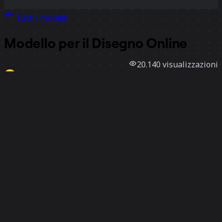
Tutti i modelli
Modello per il Disegno Online
20.140
visualizzazioni
2021
utilizzi
Miro
9
mi piace
Utilizza il modello