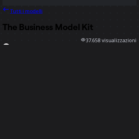
Tutti i modelli
The Business Model Kit
37.658
visualizzazioni
4369
utilizzi
Board of Innovation
676
mi piace
Utilizza il modello