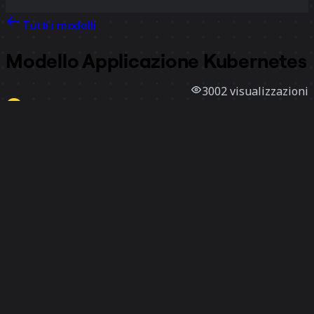
Tutti i modelli
Modello Applicazione Kubernetes
3002
visualizzazioni
36
utilizzi
Miro
0
mi piace
Utilizza il modello