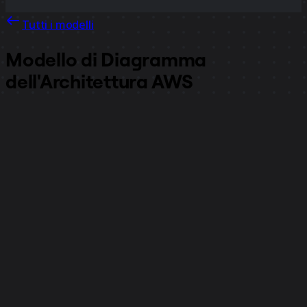
Tutti i modelli
Modello di Diagramma
dell'Architettura AWS
26.779
visualizzazioni
3504
utilizzi
Miro
30
mi piace
Utilizza il modello