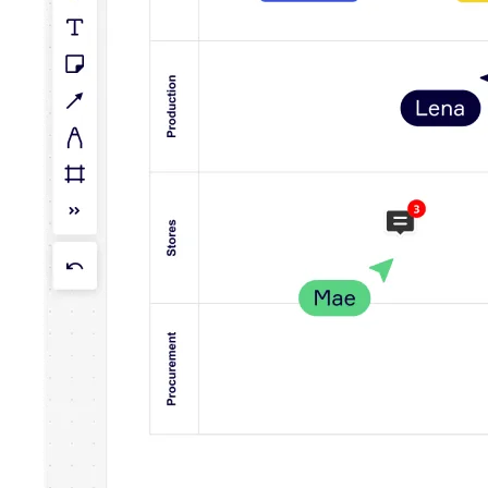
Talktrack
Tablas
Documentos
Diapositivas
Casos de uso
Destacados
Explora los manuales de IA
Explorar el Miroverse
General
Diagramas
Talleres
Lluvia de ideas
Mapas mentales
Mapas conceptuales
Diagramas de flujo
Especializados
Creación de roadmaps
Mapeo de procesos
Diseño técnico y documentación
Prototipos y wireframes
Mapas de recorrido del cliente
Análisis de resultados
Miro Design Workshops
Miro Planning & Delivery
Planificación de objetivos