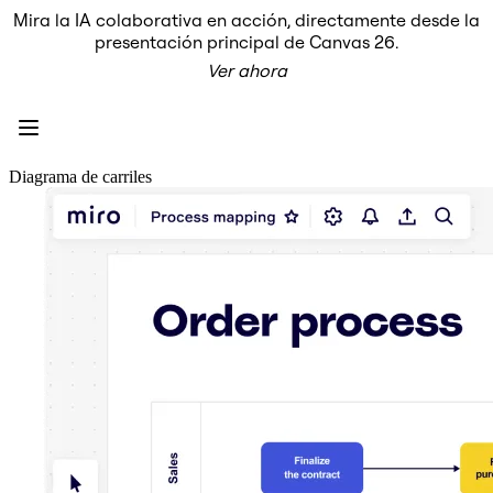
Mira la IA colaborativa en acción, directamente desde la
Producto
presentación principal de Canvas 26.
Destacados
Ver ahora
Lienzo inteligente™
Flujos
Prototipos y wireframes
Miro Engage
Plataforma
Descripción general de IA
Diagrama de carriles
AI Workflows
Conectores
Servidor MCP
Explora los manuales de IA
Servidor MCP
Planes de acción
Integraciones
Seguridad
Enterprise Guard
Plataforma para desarrolladores
Descargar aplicaciones
Formatos
Pizarra
Diagramas
Kanban
Cronogramas