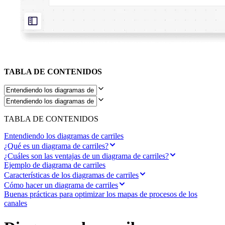
Diseño organizacional
Soluciones
Por segmento empresarial
Enterprise
Pequeña empresa
Startups
Por sector
TABLA DE CONTENIDOS
Digital
Servicios profesionales
Fabricación
Comercio minorista
Servicios financieros
Ciencias de la vida y farmacéutica
TABLA DE CONTENIDOS
Por equipo
Gestión de productos
Entendiendo los diagramas de carriles
Diseño y UX
¿Qué es un diagrama de carriles?
Ingeniería
¿Cuáles son las ventajas de un diagrama de carriles?
Liderazgo y operaciones de producto
Ejemplo de diagrama de carriles
Operaciones
Características de los diagramas de carriles
Marketing
Cómo hacer un diagrama de carriles
TI
Buenas prácticas para optimizar los mapas de procesos de los
Por iniciativa estratégica
canales
Sistema operativo de producto
Transformación con IA