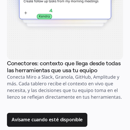
co
Comercio minorista
Sol
Servicios financieros
Ciencias de la vida y farmacéutica
alt
Por equipo
Gestión de productos
ext
Diseño y UX
doc
Ingeniería
Liderazgo y operaciones de producto
equ
Operaciones
Marketing
TI
Por iniciativa estratégica
Sistema operativo de producto
Transformación con IA
Transformación de las formas de trabajo
Conectores: contexto que llega desde todas
Experiencia digital del empleado
Experiencia del cliente y diseño de servicios
las herramientas que usa tu equipo
Transformación en la nube y de software
Recursos
Conecta Miro a Slack, Granola, GitHub, Amplitude y 
Aprendizaje
más. Cada tablero recibe el contexto en vivo que 
Historias de clientes
Academia
necesita, y las decisiones que tu equipo toma en el 
Webinarios
lienzo se reflejan directamente en tus herramientas.
Reforge Learning
Comunidad y soporte
Centro de Ayuda
Eventos
Comunidad
Blog
Avísame cuando esté disponible
Socios y servicios
Servicios profesionales de Miro
Socios de soluciones