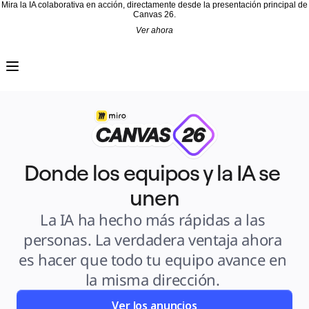
Mira la IA colaborativa en acción, directamente desde la presentación principal de
Canvas 26.
Ver ahora
Producto
Destacados
Lienzo inteligente™
Flujos
Prototipos y wireframes
Miro Engage
Plataforma
Descripción general de IA
AI Workflows
Conectores
Servidor MCP
Explora los manuales de IA
Donde los equipos y la IA se 
Servidor MCP
Planes de acción
unen
Integraciones
Seguridad
Enterprise Guard
La IA ha hecho más rápidas a las 
Plataforma para desarrolladores
Descargar aplicaciones
personas. La verdadera ventaja ahora 
Formatos
Pizarra
es hacer que todo tu equipo avance en 
Diagramas
Kanban
la misma dirección. 
Cronogramas
Talktrack
Tablas
Ver los anuncios
Documentos