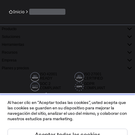
Inicio
Producto
Soluciones
Herramientas
Recursos
Empresa
Planes y precios
ISO 42001
ISO 27001
READY
CERTIFIED
SOC 2
GDPR
COMPLIANT
COMPLIANT
Al hacer clic en “Aceptar todas las cookies”, usted acepta que
las cookies se guarden en su dispositivo para mejorar la
navegación del sitio, analizar el uso del mismo, y colaborar con
nuestros estudios para marketing.
Más de 20 000 reseñas en Capterra, G2 y Trustradius.
Aceptar todas las cookies