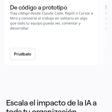
De código a prototipo
Mi
Trae código desde Claude Code, Replit o Cursor a 
Real
Miro y convierte el trabajo en solitario en algo 
acti
que todo tu equipo pueda ver, comentar y 
cual
desarrollar.
con 
Pruébalo
P
Escala el impacto de la IA a
toda tu organización