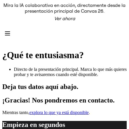
Mira la IA colaborativa en acción, directamente desde la
Producto
presentación principal de Canvas 26.
Destacados
Ver ahora
Lienzo inteligente™
Flujos
Prototipos y wireframes
Miro Engage
Plataforma
Descripción general de IA
AI Workflows
¿Qué te entusiasma?
Conectores
Servidor MCP
Explora los manuales de IA
Directo de la presentación principal. Marca lo que más quieres
Servidor MCP
probar y te avisaremos cuando esté disponible.
Planes de acción
Integraciones
Deja tus datos aquí abajo.
Seguridad
Enterprise Guard
Plataforma para desarrolladores
¡Gracias! Nos pondremos en contacto.
Descargar aplicaciones
Formatos
Mientras tanto,
explora lo que ya está disponible
.
Pizarra
Diagramas
Kanban
Empieza en segundos
Cronogramas