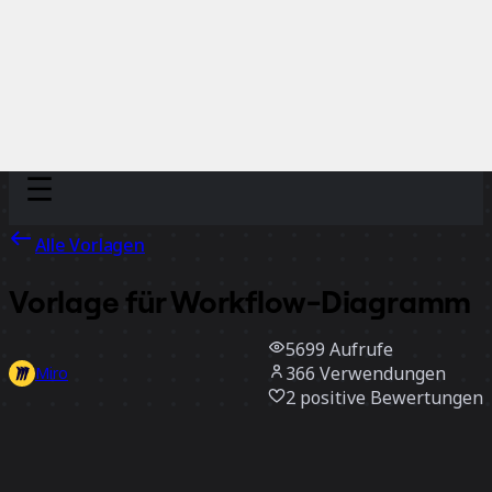
Discover
Nach Team
Nach Größe
Alle Vorlagen
Vorlage für Workflow-Diagramm
5699
Aufrufe
366
Verwendungen
Miro
2
positive Bewertungen
Vorlage verwenden