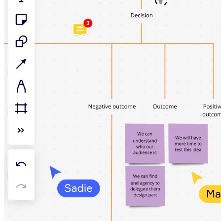
Talktrack
Tabellen
Dokumente
Präsentation
Einsatzbereiche
Unsere Empfehlungen
KI-Playbooks entdecken
Im Miroverse umschauen
Allgemein
Diagramme
Workshops
Brainstorming
Mindmaps
Concept Maps
Flussdiagramme
Spezialisiert
Erstellen von Roadmaps
Prozessabbildung
Technisches Design & Dokumentation
Prototypen & Wireframes
Abbildung der Customer Journey
Auswertung von Research
Miro Design Workshops
Miro Planning & Delivery
Zielplanung