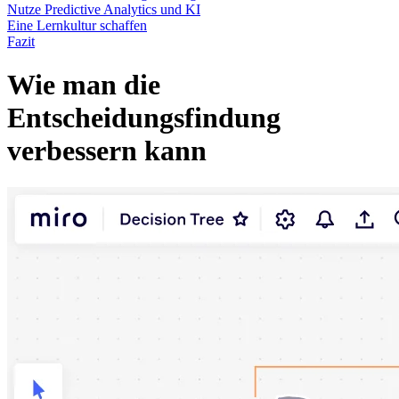
Transformation der Arbeitsweisen
Nutze Predictive Analytics und KI
Digitaler Arbeitsplatz
Eine Lernkultur schaffen
Customer Experience & Service Design
Fazit
Cloud & Softwaretransformation
Ressourcen
Wie man die
Lernen
Erfolgsgeschichten
Entscheidungsfindung
Academy
Webinare
verbessern kann
Reforge Learning
Community & Support
Hilfecenter
Veranstaltungen
Community
Blog
Partner & Dienstleistungen
Miro Professional Services
Lösungspartner
Preise