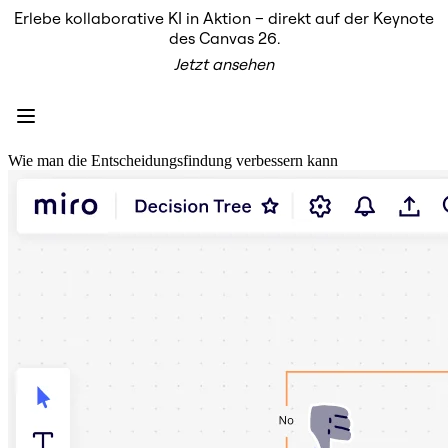
Erlebe kollaborative KI in Aktion – direkt auf der Keynote
Produkt
des Canvas 26.
Unsere Empfehlungen
Jetzt ansehen
Intelligenter Canvas
Flows
Prototypen & Wireframes
Engage
Plattform
KI-Übersicht
Wie man die Entscheidungsfindung verbessern kann
AI Workflows
Connectors
MCP-Server
KI-Playbooks entdecken
MCP-Server
Blueprints
Integrationen
Sicherheit
Enterprise Guard
Entwicklerplattform
Apps herunterladen
Formate
Whiteboard
Diagramme
Kanban
Zeitachsen