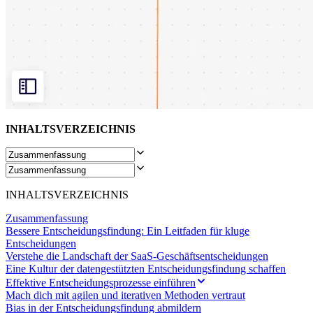
Organisationsdesign
Lösungen
Nach Geschäftssegment
Große Unternehmen
KMU
Startups
Nach Branche
Digitales
Professionelle Dienstleistungen
Fertigung
INHALTSVERZEICHNIS
Einzelhandel
Finanzdienstleistungen
Pharmaindustrie & Life Science
Nach Team
Produktmanagement
INHALTSVERZEICHNIS
Design & UX
Softwareentwicklung
Zusammenfassung
Produktleitung & Product Ops
Bessere Entscheidungsfindung: Ein Leitfaden für kluge
Operativer Bereich
Entscheidungen
Marketing
Verstehe die Landschaft der SaaS-Geschäftsentscheidungen
IT
Eine Kultur der datengestützten Entscheidungsfindung schaffen
Nach strategischer Initiative
Effektive Entscheidungsprozesse einführen
Product Operating System
Mach dich mit agilen und iterativen Methoden vertraut
KI-Transformation
Bias in der Entscheidungsfindung abmildern