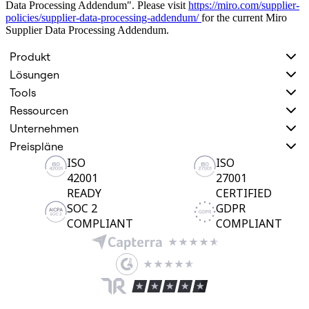
Data Processing Addendum". Please visit
https://miro.com/supplier-
Organisationsdesign
policies/supplier-data-processing-addendum/
for the current Miro
Lösungen
Supplier Data Processing Addendum.
Nach Geschäftssegment
Große Unternehmen
Produkt
KMU
Lösungen
Startups
Nach Branche
Tools
Digitales
Ressourcen
Professionelle Dienstleistungen
Fertigung
Unternehmen
Einzelhandel
Preispläne
Finanzdienstleistungen
ISO
ISO
Pharmaindustrie & Life Science
Nach Team
42001
27001
Produktmanagement
READY
CERTIFIED
Design & UX
SOC 2
GDPR
Softwareentwicklung
COMPLIANT
COMPLIANT
Produktleitung & Product Ops
Operativer Bereich
Marketing
IT
Nach strategischer Initiative
Product Operating System
KI-Transformation