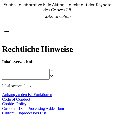
Erlebe kollaborative KI in Aktion – direkt auf der Keynote
Produkt
des Canvas 26.
Unsere Empfehlungen
Jetzt ansehen
Intelligenter Canvas
Flows
Prototypen & Wireframes
Engage
Plattform
KI-Übersicht
AI Workflows
Rechtliche Hinweise
Connectors
MCP-Server
KI-Playbooks entdecken
Inhaltsverzeichnis
MCP-Server
Blueprints
Integrationen
Sicherheit
Enterprise Guard
Inhaltsverzeichnis
Entwicklerplattform
Apps herunterladen
Anhang zu den KI-Funktionen
Formate
Code of Conduct
Whiteboard
Cookies Policy
Diagramme
Customer Data Processing Addendum
Kanban
Current Subprocessors List
Zeitachsen