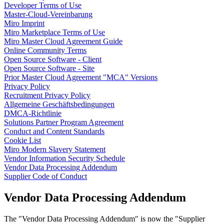
Developer Terms of Use
Talktrack
Master-Cloud-Vereinbarung
Tabellen
Miro Imprint
Dokumente
Miro Marketplace Terms of Use
Präsentation
Miro Master Cloud Agreement Guide
Einsatzbereiche
Online Community Terms
Unsere Empfehlungen
Open Source Software - Client
KI-Playbooks entdecken
Open Source Software - Site
Im Miroverse umschauen
Prior Master Cloud Agreement "MCA" Versions
Allgemein
Privacy Policy
Diagramme
Recruitment Privacy Policy
Workshops
Allgemeine Geschäftsbedingungen
Brainstorming
DMCA-Richtlinie
Mindmaps
Solutions Partner Program Agreement
Concept Maps
Conduct and Content Standards
Flussdiagramme
Cookie List
Spezialisiert
Miro Modern Slavery Statement
Erstellen von Roadmaps
Vendor Information Security Schedule
Prozessabbildung
Vendor Data Processing Addendum
Technisches Design & Dokumentation
Supplier Code of Conduct
Prototypen & Wireframes
Abbildung der Customer Journey
Vendor Data Processing Addendum
Auswertung von Research
Miro Design Workshops
Miro Planning & Delivery
The "Vendor Data Processing Addendum" is now the "Supplier
Zielplanung